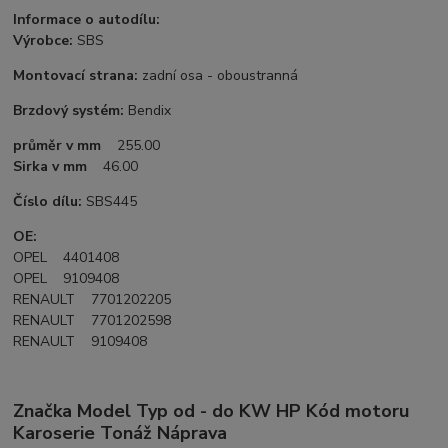
Informace o autodílu:
Výrobce:
SBS
Montovací strana:
zadní osa - oboustranná
Brzdový systém:
Bendix
průměr v mm
255.00
Sirka v mm
46.00
Číslo dílu:
SBS445
OE:
OPEL 4401408
OPEL 9109408
RENAULT 7701202205
RENAULT 7701202598
RENAULT 9109408
Značka Model Typ od - do KW HP Kód motoru
Karoserie Tonáž Náprava