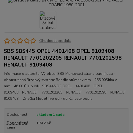
Ohodnotit produkt
SBS SBS445 OPEL 4401408 OPEL 9109408
RENAULT 7701202205 RENAULT 7701202598
RENAULT 9109408
Informace o autodílu: Výrobce: SBS Montovací strana: zadní osa -
oboustranná Brzdový systém: Bendix průměr v mm 255.00Sirka v
mm 46.00 Číslo dílu: SBS445 OE:OPEL 4401408 OPEL
9109408 RENAULT 7701202205 RENAULT 7701202598 RENAULT
9109408 Značka Model Typ od - do K...
celý popis
Dostupnost
skladem 1 sada
Doporučená
1 612 Kč
cena