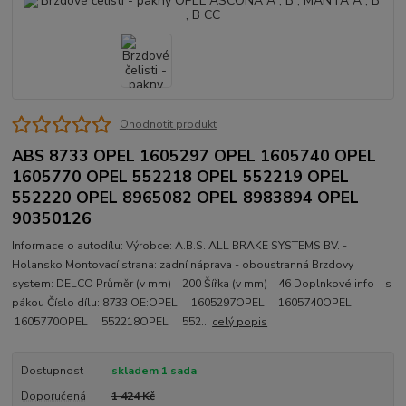
Ohodnotit produkt
ABS 8733 OPEL 1605297 OPEL 1605740 OPEL
1605770 OPEL 552218 OPEL 552219 OPEL
552220 OPEL 8965082 OPEL 8983894 OPEL
90350126
Informace o autodílu: Výrobce: A.B.S. ALL BRAKE SYSTEMS BV. -
Holansko Montovací strana: zadní náprava - oboustranná Brzdovy
system: DELCO Průměr (v mm) 200 Šířka (v mm) 46 Doplnkové info s
pákou Číslo dílu: 8733 OE:OPEL 1605297OPEL 1605740OPEL
1605770OPEL 552218OPEL 552...
celý popis
Dostupnost
skladem 1 sada
Doporučená
1 424 Kč