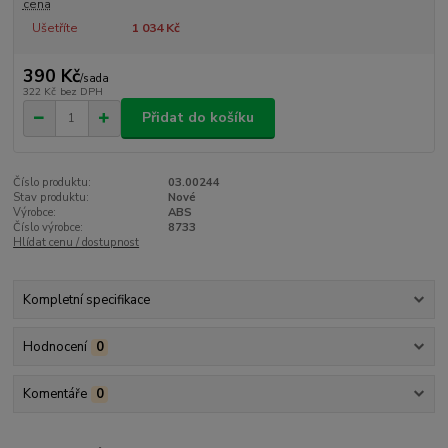
cena
Ušetříte
1 034 Kč
390 Kč
/
sada
322 Kč
bez DPH
Přidat do košíku
Číslo produktu:
03.00244
Stav produktu:
Nové
Výrobce:
ABS
Číslo výrobce:
8733
Hlídat cenu / dostupnost
Kompletní specifikace
Hodnocení
0
Komentáře
0