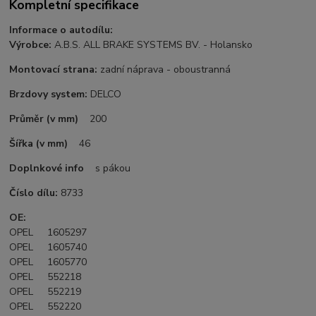
Kompletní specifikace
Informace o autodílu:
Výrobce:
A.B.S. ALL BRAKE SYSTEMS BV. - Holansko
Montovací strana:
zadní náprava - oboustranná
Brzdovy system:
DELCO
Průměr (v mm)
200
Šířka (v mm)
46
Doplnkové info
s pákou
Číslo dílu:
8733
OE:
OPEL 1605297
OPEL 1605740
OPEL 1605770
OPEL 552218
OPEL 552219
OPEL 552220