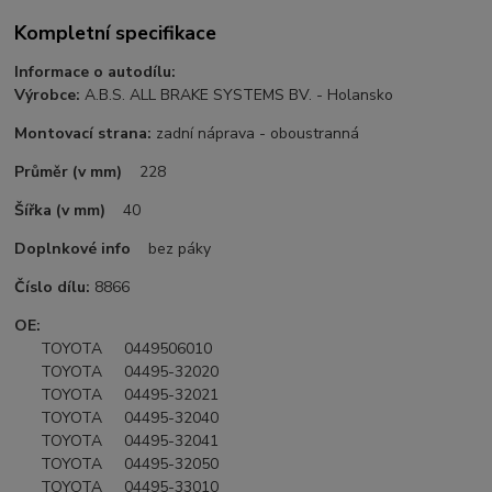
Kompletní specifikace
Informace o autodílu:
Výrobce:
A.B.S. ALL BRAKE SYSTEMS BV. - Holansko
Montovací strana:
zadní náprava - oboustranná
Průměr (v mm)
228
Šířka (v mm)
40
Doplnkové info
bez páky
Číslo dílu:
8866
OE:
TOYOTA 0449506010
TOYOTA 04495-32020
TOYOTA 04495-32021
TOYOTA 04495-32040
TOYOTA 04495-32041
TOYOTA 04495-32050
TOYOTA 04495-33010