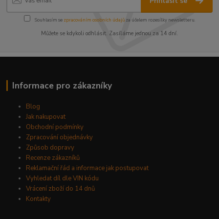
Přihlásit se
Souhlasím se
zpracováním osobních údajů
za účelem rozesílky newsletteru.
Můžete se kdykoli odhlásit. Zasíláme jednou za 14 dní.
Informace pro zákazníky
Blog
Jak nakupovat
Obchodní podmínky
Zpracování objednávky
Způsob dopravy
Recenze zákazníků
Reklamační řád a informace jak postupovat
Vyhledat díl dle VIN kódu
Vrácení zboží do 14 dnů
Kontakty