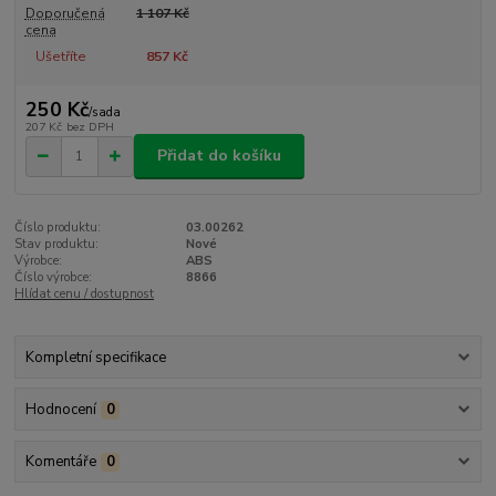
Doporučená
1 107 Kč
cena
Ušetříte
857 Kč
250 Kč
/
sada
207 Kč
bez DPH
Přidat do košíku
Číslo produktu:
03.00262
Stav produktu:
Nové
Výrobce:
ABS
Číslo výrobce:
8866
Hlídat cenu / dostupnost
Kompletní specifikace
Hodnocení
0
Komentáře
0