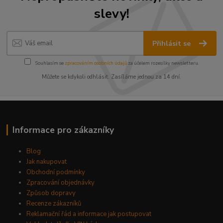
slevy!
Přihlásit se
Souhlasím se
zpracováním osobních údajů
za účelem rozesílky newsletteru.
Můžete se kdykoli odhlásit. Zasíláme jednou za 14 dní.
Informace pro zákazníky
Blog
Jak nakupovat
Obchodní podmínky
Zpracování objednávky
Způsob dopravy
Recenze zákazníků
Reklamační řád a informace jak postupovat