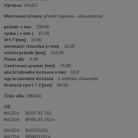
Výrobce:
VALEO
Montovací strana:
přední náprava - oboustranná
průměr v mm
238.00
vyska ( v mm )
31.00
Vrt-? [mm]
10.50
minimalni tloustka (v mm)
16.00
vnitřní průměr [mm]
143.50
Počet děr
4.00
Centrovaci prumer [mm]
75.00
sila brzdoveho kotouce v mm
18,0
typ brzdoveho kotouce
s vnitřním chlazením
Kruhový vyvrt ? 2 [mm]
94.00
Číslo dílu:
186445
OE:
MAZDA B107-33-251
MAZDA BF68-33-251A
MAZDA B10733251
MAZDA BF6833251A