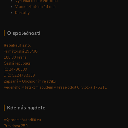
Vyhledat díl dle VIN kódu
Vrácení zboží do 14 dnů
Kontakty
O společnosti
Rebakauf s.r.o.
Primátorská 296/38
180 00 Praha
Česká republika
IČ: 24798339
DIČ: CZ24798339
Zapsaná v Obchodním rejstříku.
Vedeného Městským soudem v Praze oddíl C, vložka 175211
Kde nás najdete
VýprodejeAutodílů.eu
Pravdova 259