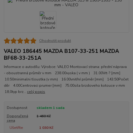
Ohodnotit produkt
VALEO 186445 MAZDA B107-33-251 MAZDA
BF68-33-251A
Informace o autodílu: Výrobce: VALEO Montovací strana: přední náprava
- oboustranná průměr v mm 238.00vyska ( v mm ) 31.00Vrt-? [mm]
10.50minimalni tloustka (v mm) 16.00vnitřní průměr [mm] 143.50Počet
děr 4.00Centrovaci prumer [mm] 75.00sila brzdoveho kotouce v mm
18,0typ brz...
celý popis
Dostupnost
skladem 1 sada
Doporučená
1 460 Kč
cena
Ušetříte
1 030 Kč