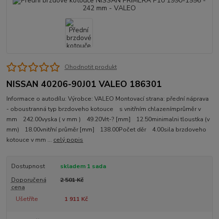
Ohodnotit produkt
NISSAN 40206-90J01 VALEO 186301
Informace o autodílu: Výrobce: VALEO Montovací strana: přední náprava
- oboustranná typ brzdoveho kotouce s vnitřním chlazenímprůměr v
mm 242.00vyska ( v mm ) 49.20Vrt-? [mm] 12.50minimalni tloustka (v
mm) 18.00vnitřní průměr [mm] 138.00Počet děr 4.00sila brzdoveho
kotouce v mm ...
celý popis
Dostupnost
skladem 1 sada
Doporučená
2 501 Kč
cena
Ušetříte
1 911 Kč