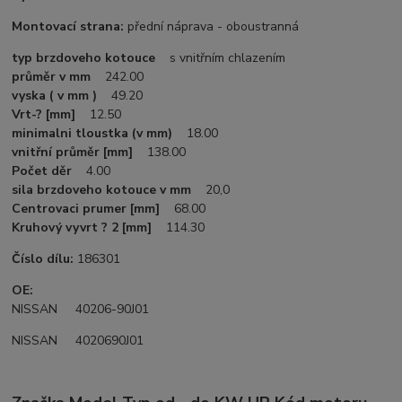
Montovací strana:
přední náprava - oboustranná
typ brzdoveho kotouce
s vnitřním chlazením
průměr v mm
242.00
vyska ( v mm )
49.20
Vrt-? [mm]
12.50
minimalni tloustka (v mm)
18.00
vnitřní průměr [mm]
138.00
Počet děr
4.00
sila brzdoveho kotouce v mm
20,0
Centrovaci prumer [mm]
68.00
Kruhový vyvrt ? 2 [mm]
114.30
Číslo dílu:
186301
OE:
NISSAN 40206-90J01
NISSAN 4020690J01