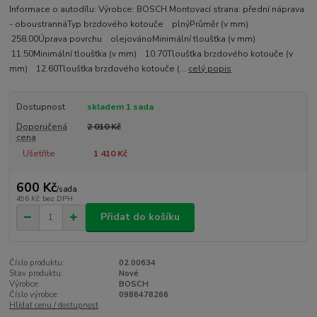
Informace o autodílu: Výrobce: BOSCH Montovací strana: přední náprava
- oboustrannáTyp brzdového kotouče plnýPrůměr (v mm)
258.00Úprava povrchu olejovánoMinimální tloušťka (v mm)
11.50Minimální tloušťka (v mm) 10.70Tloušťka brzdového kotouče (v
mm) 12.60Tloušťka brzdového kotouče (...
celý popis
Dostupnost
skladem 1 sada
Doporučená
2 010 Kč
cena
Ušetříte
1 410 Kč
600 Kč
/
sada
496 Kč
bez DPH
Přidat do košíku
Číslo produktu:
02.00634
Stav produktu:
Nové
Výrobce:
BOSCH
Číslo výrobce:
0986478266
Hlídat cenu / dostupnost