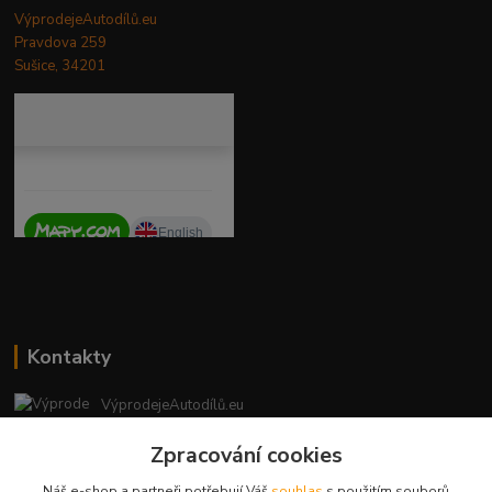
VýprodejeAutodílů.eu
Pravdova 259
Sušice, 34201
Kontakty
VýprodejeAutodílů.eu
+420 792 217 851
Zpracování cookies
(Po-Pá, 9-16 hod.)
Náš e-shop a partneři potřebují Váš
souhlas
s použitím souborů