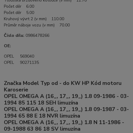
Tloušťka brzdového kotouče (v mm) 12.70
Počet děr 6.00
Počet děr 5.00
Kruhový vývrt 2 (v mm) 110.00
Průměr náboje vozu (v mm) 70.00
Číslo dílu:
0986478266
OE:
OPEL 569040
OPEL 90271135
Značka Model Typ od - do KW HP Kód motoru
Karoserie
OPEL OMEGA A (16_, 17_, 19_) 1.8 09-1986 - 03-
1994 85 115 18 SEH limuzína
OPEL OMEGA A (16_, 17_, 19_) 1.8 09-1987 - 03-
1994 65 88 E 18 NVR limuzína
OPEL OMEGA A (16_, 17_, 19_) 1.8 N 11-1986 -
09-1988 63 86 18 SV limuzína