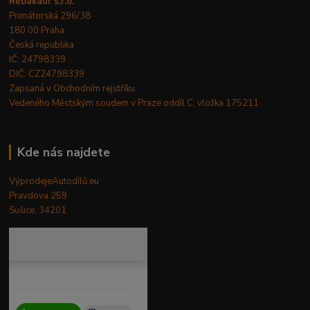
Rebakauf s.r.o.
Primátorská 296/38
180 00 Praha
Česká republika
IČ: 24798339
DIČ: CZ24798339
Zapsaná v Obchodním rejstříku.
Vedeného Městským soudem v Praze oddíl C, vložka 175211
Kde nás najdete
VýprodejeAutodílů.eu
Pravdova 259
Sušice, 34201