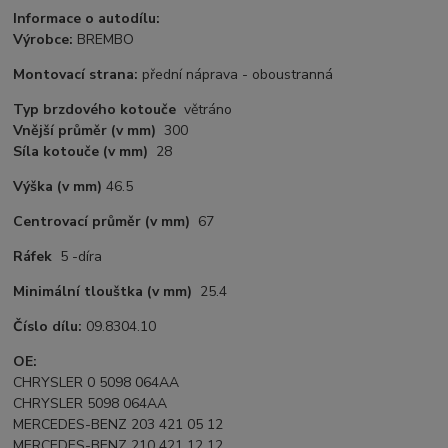
Informace o autodílu:
Výrobce:
BREMBO
Montovací strana:
přední náprava - oboustranná
Typ brzdového kotouče
větráno
Vnější průměr
(v mm)
300
Síla kotouče
(v mm)
28
Výška
(v mm)
46.5
Centrovací průměr
(v mm)
67
Ráfek
5 -díra
Minimální tlouštka (v mm)
25.4
Číslo dílu:
09.8304.10
OE:
CHRYSLER 0 5098 064AA
CHRYSLER 5098 064AA
MERCEDES-BENZ 203 421 05 12
MERCEDES-BENZ 210 421 12 12