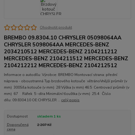
Ohodnotit produkt
BREMBO 09.8304.10 CHRYSLER 05098064AA
CHRYSLER 5098064AA MERCEDES-BENZ
2034210512 MERCEDES-BENZ 2104211212
MERCEDES-BENZ 2104211512 MERCEDES-BENZ
2104212212 MERCEDES-BENZ 2104212512
Informace o autodílu: Výrobce: BREMBO Montovací strana: přední
náprava - oboustranná Typ brzdového kotouče větránoVnější průměr (v
mm) 300Síla kotouče (v mm) 28 Výška (v mm) 46.5 Centrovací průměr (v
mm) 67 Ráfek 5 -díra Minimální tlouštka (v mm) 25.4 Číslo
dílu: 09.8304.10 OE:CHRYSLER ...
celý popis
Dostupnost
skladem 1 ks
Doporučená
2 207 Kč
cena