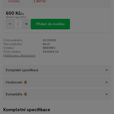
Ušetříte
1 607 Kč
600 Kč
/
ks
496 Kč
bez DPH
Přidat do košíku
Číslo produktu:
02.00355
Stav produktu:
Nové
Výrobce:
BREMBO
Číslo výrobce:
09.8304.10
Hlídat cenu / dostupnost
Kompletní specifikace
Hodnocení
0
Komentáře
0
Kompletní specifikace