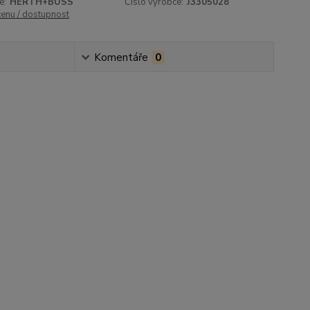
e:
HERTH+BUSS
Číslo výrobce:
J3305028
cenu / dostupnost
Komentáře
0