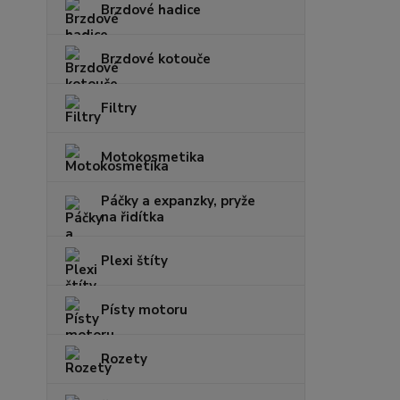
Brzdové hadice
Brzdové kotouče
Filtry
Motokosmetika
Páčky a expanzky, pryže
na řidítka
Plexi štíty
Písty motoru
Rozety