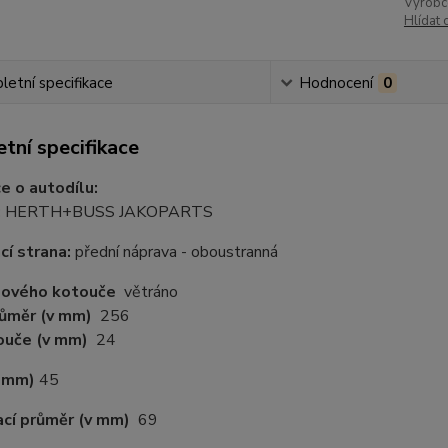
Výrobc
Hlídat 
etní specifikace
Hodnocení
0
tní specifikace
e o autodílu:
:
HERTH+BUSS JAKOPARTS
í strana:
přední náprava - oboustranná
dového kotouče
větráno
růměr
(v mm)
256
touče
(v mm)
24
v mm)
45
cí průměr
(v mm)
69