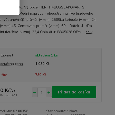
ace o autodílu: Výrobce: HERTH+BUSS JAKOPARTS
ací strana: přední náprava - oboustranná Typ brzdového
e větránoVnější průměr (v mm) 256Síla kotouče (v mm) 24
(v mm) 45 Centrovací průměr (v mm) 69 Ráfek 4 -díra
lní tlouštka (v mm) 22,4 Číslo dílu: J3305028 OE:MI...
celý
tupnost
skladem 1 ks
oručená cena
1 080 Kč
tříte
780 Kč
0 Kč
/
ks
Přidat do košíku
 Kč
bez DPH
roduktu:
02.00358
Stav produktu:
Nové