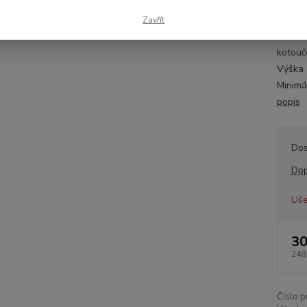
Inform
Zavřít
Montov
kotouč
Výška 
Minimá
popis
Dos
Dop
Uše
30
248
Číslo p