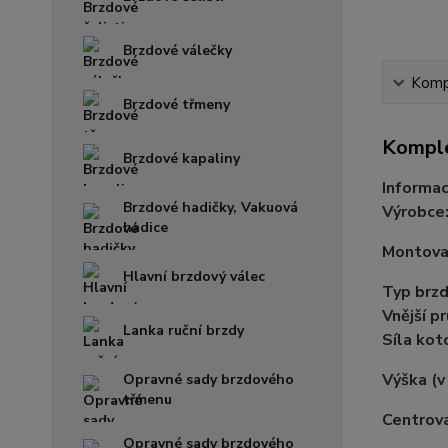
Brzdové válečky
Kompl
Brzdové třmeny
Komple
Brzdové kapaliny
Informac
Brzdové hadičky, Vakuová
Výrobce
hadice
Montovac
Hlavní brzdový válec
Typ brz
Vnější p
Lanka ruční brzdy
Síla ko
Výška
(
Opravné sady brzdového
třmenu
Centrova
Opravné sady brzdového