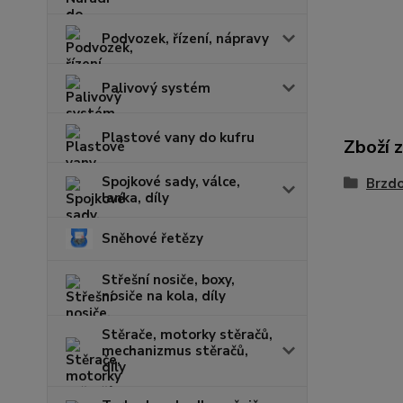
Podvozek, řízení, nápravy
Palivový systém
Plastové vany do kufru
Zboží 
Spojkové sady, válce,
Brzd
lanka, díly
Sněhové řetězy
Střešní nosiče, boxy,
nosiče na kola, díly
Stěrače, motorky stěračů,
mechanizmus stěračů,
díly