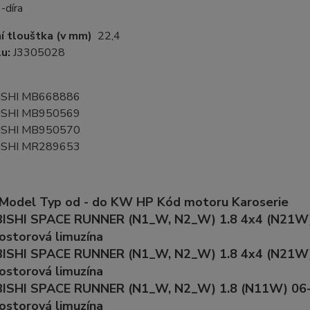
 -díra
í tlouštka (v mm)
22,4
lu:
J3305028
ISHI MB668886
ISHI MB950569
ISHI MB950570
ISHI MR289653
 Model Typ od - do KW HP Kód motoru Karoserie
ISHI SPACE RUNNER (N1_W, N2_W) 1.8 4x4 (N21W)
ostorová limuzína
ISHI SPACE RUNNER (N1_W, N2_W) 1.8 4x4 (N21W)
ostorová limuzína
ISHI SPACE RUNNER (N1_W, N2_W) 1.8 (N11W) 06-
ostorová limuzína