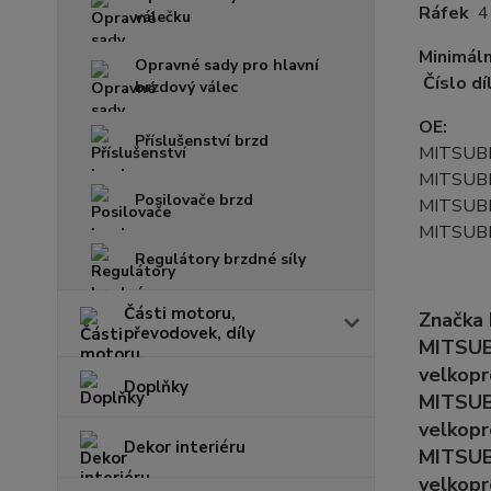
Ráfek
4
válečku
Minimáln
Opravné sady pro hlavní
Číslo dí
brzdový válec
OE:
Příslušenství brzd
MITSUB
MITSUB
Posilovače brzd
MITSUB
MITSUB
Regulátory brzdné síly
Části motoru,
Značka
převodovek, díly
MITSUB
velkopr
Doplňky
MITSUB
velkopr
Dekor interiéru
MITSUB
velkopr