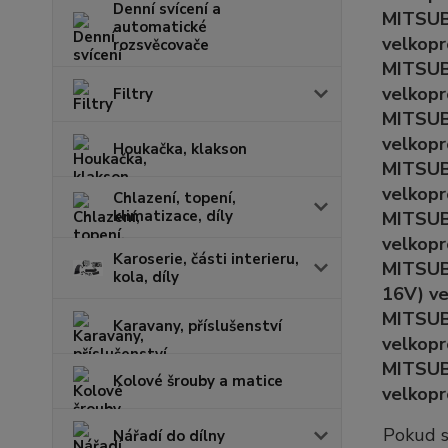
Denní svícení a
MITSUB
automatické
velkopr
rozsvěcovače
MITSUB
velkopr
Filtry
MITSUB
velkopr
Houkačka, klakson
MITSUB
velkopr
Chlazení, topení,
klimatizace, díly
MITSUB
velkopr
Karoserie, části interieru,
MITSUB
kola, díly
16V) ve
MITSUB
Karavany, příslušenství
velkopr
MITSUB
Kolové šrouby a matice
velkopr
Pokud s
Nářadí do dílny