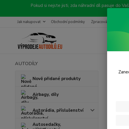
Pokud si nejste jisti, zda náhradní díl pasuje do
Jak nakupovat
Obchodní podmínky
Zpracování objednávk
AUTODÍLY
Úvod
B
Zanec
Brz
Nově přidané produkty
Airbagy, díly
Autorádia, příslušenství
Autosedačky,