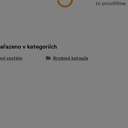
to prověříme.
zařazeno v kategoriích
ový systém
Brzdové kotouče