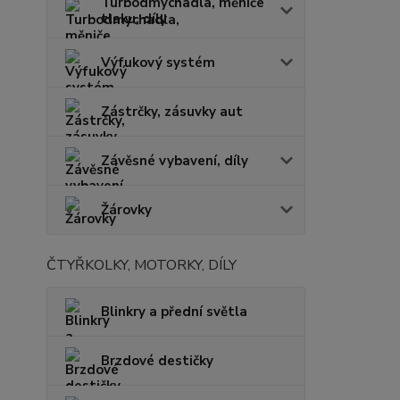
Turbodmychadla, měniče
tlaku, díly
Výfukový systém
Zástrčky, zásuvky aut
Závěsné vybavení, díly
Žárovky
ČTYŘKOLKY, MOTORKY, DÍLY
Blinkry a přední světla
Brzdové destičky