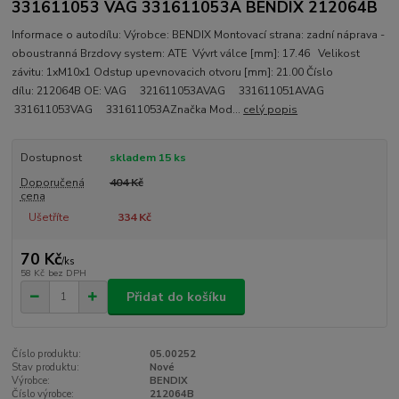
331611053 VAG 331611053A BENDIX 212064B
Informace o autodílu: Výrobce: BENDIX Montovací strana: zadní náprava -
oboustranná Brzdovy system: ATE Vývrt válce [mm]: 17.46 Velikost
závitu: 1xM10x1 Odstup upevnovacich otvoru [mm]: 21.00 Číslo
dílu: 212064B OE: VAG 321611053AVAG 331611051AVAG
331611053VAG 331611053AZnačka Mod...
celý popis
Dostupnost
skladem 15 ks
Doporučená
404 Kč
cena
Ušetříte
334 Kč
70 Kč
/
ks
58 Kč
bez DPH
Přidat do košíku
Číslo produktu:
05.00252
Stav produktu:
Nové
Výrobce:
BENDIX
Číslo výrobce:
212064B