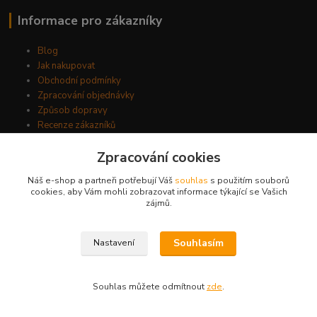
Informace pro zákazníky
Blog
Jak nakupovat
Obchodní podmínky
Zpracování objednávky
Způsob dopravy
Recenze zákazníků
Reklamační řád a informace jak postupovat
Zpracování cookies
Vyhledat díl dle VIN kódu
Vrácení zboží do 14 dnů
Náš e-shop a partneři potřebují Váš
souhlas
s použitím souborů
Kontakty
cookies, aby Vám mohli zobrazovat informace týkající se Vašich
zájmů.
O společnosti
Souhlasím
Nastavení
Rebakauf s.r.o.
Primátorská 296/38
Souhlas můžete odmítnout
zde
.
180 00 Praha
Česká republika