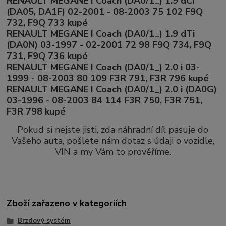
RENAULT MEGANE I Coach (DA0/1_) 1.9 dCi
(DA05, DA1F) 02-2001 - 08-2003 75 102 F9Q
732, F9Q 733 kupé
RENAULT MEGANE I Coach (DA0/1_) 1.9 dTi
(DA0N) 03-1997 - 02-2001 72 98 F9Q 734, F9Q
731, F9Q 736 kupé
RENAULT MEGANE I Coach (DA0/1_) 2.0 i 03-
1999 - 08-2003 80 109 F3R 791, F3R 796 kupé
RENAULT MEGANE I Coach (DA0/1_) 2.0 i (DA0G)
03-1996 - 08-2003 84 114 F3R 750, F3R 751,
F3R 798 kupé
Pokud si nejste jisti, zda náhradní díl pasuje do
Vašeho auta, pošlete nám dotaz s údaji o vozidle,
VIN a my Vám to prověříme.
Zboží zařazeno v kategoriích
Brzdový systém