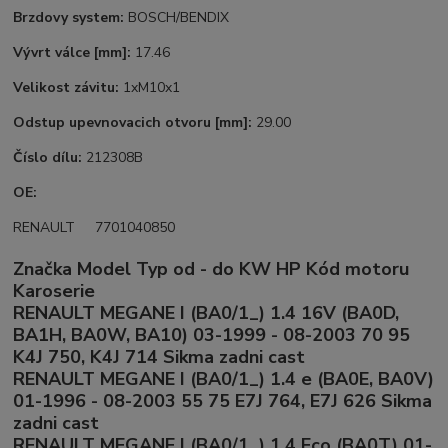
Brzdovy system:
BOSCH/BENDIX
Vývrt válce
[mm]:
17.46
Velikost závitu:
1xM10x1
Odstup upevnovacich otvoru [mm]:
29.00
Číslo dílu:
212308B
OE:
RENAULT 7701040850
Značka Model Typ od - do KW HP Kód motoru
Karoserie
RENAULT MEGANE I (BA0/1_) 1.4 16V (BA0D,
BA1H, BA0W, BA10) 03-1999 - 08-2003 70 95
K4J 750, K4J 714 Sikma zadni cast
RENAULT MEGANE I (BA0/1_) 1.4 e (BA0E, BA0V)
01-1996 - 08-2003 55 75 E7J 764, E7J 626 Sikma
zadni cast
RENAULT MEGANE I (BA0/1_) 1.4 Eco (BA0T) 01-