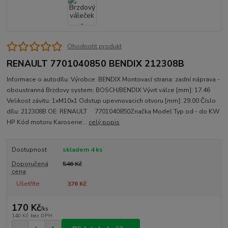
Ohodnotit produkt
RENAULT 7701040850 BENDIX 212308B
Informace o autodílu: Výrobce: BENDIX Montovací strana: zadní náprava -
oboustranná Brzdovy system: BOSCH/BENDIX Vývrt válce [mm]: 17.46
Velikost závitu: 1xM10x1 Odstup upevnovacich otvoru [mm]: 29.00 Číslo
dílu: 212308B OE: RENAULT 7701040850Značka Model Typ od - do KW
HP Kód motoru Karoserie...
celý popis
Dostupnost
skladem 4 ks
Doporučená
546 Kč
cena
Ušetříte
376 Kč
170 Kč
/
ks
140 Kč
bez DPH