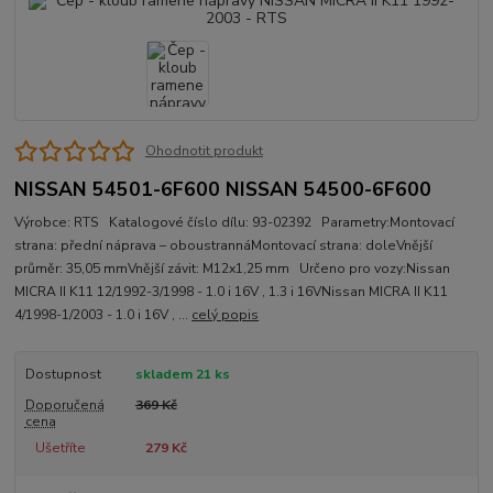
Ohodnotit produkt
NISSAN 54501-6F600 NISSAN 54500-6F600
Výrobce: RTS Katalogové číslo dílu: 93-02392 Parametry:Montovací
strana: přední náprava – oboustrannáMontovací strana: doleVnější
průměr: 35,05 mmVnější závit: M12x1,25 mm Určeno pro vozy:Nissan
MICRA II K11 12/1992-3/1998 - 1.0 i 16V , 1.3 i 16VNissan MICRA II K11
4/1998-1/2003 - 1.0 i 16V , ...
celý popis
Dostupnost
skladem 21 ks
Doporučená
369 Kč
cena
Ušetříte
279 Kč