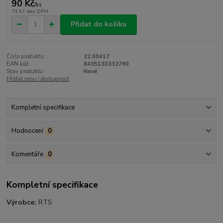
90 Kč
/
ks
74 Kč
bez DPH
Přidat do košíku
Číslo produktu:
22.00417
EAN kód:
8435130332790
Stav produktu:
Nové
Hlídat cenu / dostupnost
Kompletní specifikace
Hodnocení
0
Komentáře
0
Kompletní specifikace
Výrobce:
RTS