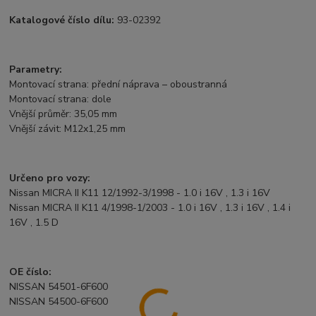
Katalogové číslo dílu:
93-02392
Parametry:
Montovací strana: přední náprava – oboustranná
Montovací strana: dole
Vnější průměr: 35,05 mm
Vnější závit: M12x1,25 mm
Určeno pro vozy:
Nissan MICRA II K11 12/1992-3/1998 - 1.0 i 16V , 1.3 i 16V
Nissan MICRA II K11 4/1998-1/2003 - 1.0 i 16V , 1.3 i 16V , 1.4 i
16V , 1.5 D
OE číslo:
NISSAN 54501-6F600
NISSAN 54500-6F600