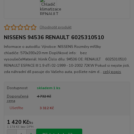
Ohodnotit produkt
NISSENS 94536 RENAULT 6025310510
Informace o autodílu: Výrobce: NISSENS Rozměry mřížky
chladiče: 570x393x20 mm Doplňkové info: bez
vysoušečeMateriál: hliník Číslo dílu: 94536 OE: RENAULT 6025310510
RENAULT ESPACE III 1.9 dTi 02-1999 - 10-2002 72KW Pokud si nejste jisti,
zda náhradní díl pasuje do Vašeho auta, pošlete nám d...
celý popis
Dostupnost
skladem 1 ks
Doporučená
4 732 Kč
cena
Ušetříte
3 312 Kč
1 420 Kč
/
ks
1 174 Kč
bez DPH