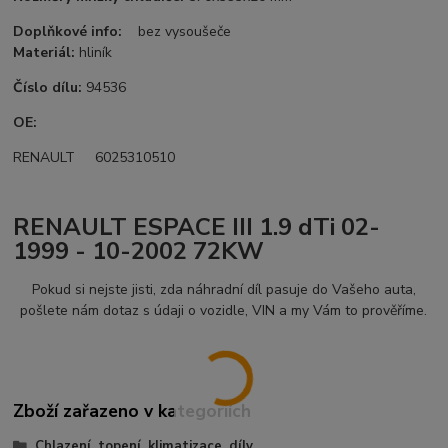
Doplňkové info:
bez vysoušeče
Materiál:
hliník
Číslo dílu:
94536
OE:
RENAULT 6025310510
RENAULT ESPACE III 1.9 dTi 02-
1999 - 10-2002 72KW
Pokud si nejste jisti, zda náhradní díl pasuje do Vašeho auta,
pošlete nám dotaz s údaji o vozidle, VIN a my Vám to prověříme.
Zboží zařazeno v kategoriích
Chlazení, topení, klimatizace, díly