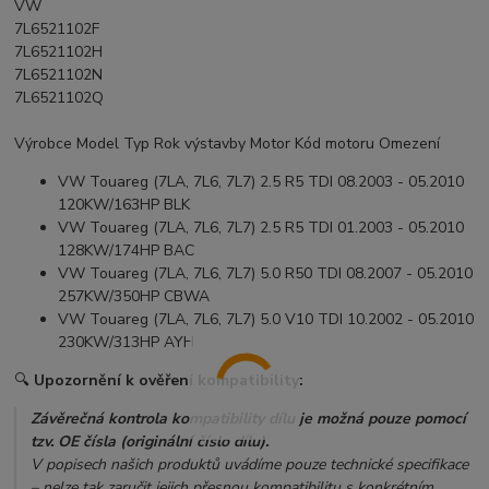
VW
7L6521102F
7L6521102H
7L6521102N
7L6521102Q
Výrobce Model Typ Rok výstavby Motor Kód motoru Omezení
VW Touareg (7LA, 7L6, 7L7) 2.5 R5 TDI 08.2003 - 05.2010
120KW/163HP BLK
VW Touareg (7LA, 7L6, 7L7) 2.5 R5 TDI 01.2003 - 05.2010
128KW/174HP BAC
VW Touareg (7LA, 7L6, 7L7) 5.0 R50 TDI 08.2007 - 05.2010
257KW/350HP CBWA
VW Touareg (7LA, 7L6, 7L7) 5.0 V10 TDI 10.2002 - 05.2010
230KW/313HP AYH
🔍
Upozornění k ověření kompatibility:
Závěrečná kontrola kompatibility dílu je možná pouze pomocí
tzv. OE čísla (originální číslo dílu).
V popisech našich produktů uvádíme pouze technické specifikace
– nelze tak zaručit jejich přesnou kompatibilitu s konkrétním