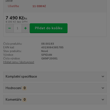
cena
Ušetříte
11 038 Kč
7 490 Kč
/
ks
6 190 Kč
bez DPH
Přidat do košíku
Číslo produktu:
08.00193
EAN kód:
4019064365785
Stav produktu:
Nové
Výrobce:
SPIDAN
Číslo výrobce:
GKNP20081
Hlídat cenu / dostupnost
Kompletní specifikace
Hodnocení
0
Komentáře
0