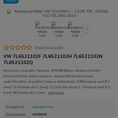
Novinka
Ohodnotit produkt
VW 7L6521102F 7L6521102H 7L6521102N
7L6521102Q
Informace o autodílu: Výrobce: SPIDAN Název: kardanový hřídel -
kloubová hřídel, pohon nápravy - kardan Montovaná strana:
zadní Vícedílný: dvoudílný Celková délka [mm]: 1185 Kruhový vyvrt Ø 1
[mm]: 110 Průměr díry 1 [mm]: 12,15 Počet otvorů 1: 3 Kruhový vývrt Ø 2
[mm]: 86 Průměr díry 2 [mm...
celý popis
Dostupnost
skladem 1 ks
Doporučená
18 528 Kč