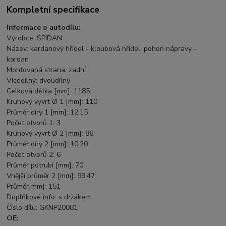
Kompletní specifikace
Informace o autodílu:
Výrobce: SPIDAN
Název: kardanový hřídel - kloubová hřídel, pohon nápravy -
kardan
Montovaná strana: zadní
Vícedílný: dvoudílný
Celková délka [mm]: 1185
Kruhový vyvrt Ø 1 [mm]: 110
Průměr díry 1 [mm]: 12,15
Počet otvorů 1: 3
Kruhový vývrt Ø 2 [mm]: 86
Průměr díry 2 [mm]: 10,20
Počet otvorů 2: 6
Průměr potrubí [mm]: 70
Vnější průměr 2 [mm]: 99,47
Průměr[mm]: 151
Doplňkové info: s držákem
Číslo dílu: GKNP20081
OE: