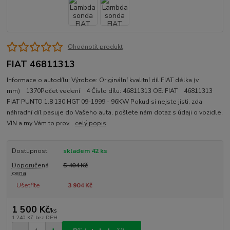
Ohodnotit produkt
FIAT 46811313
Informace o autodílu: Výrobce: Originální kvalitní díl FIAT délka (v
mm) 1370Počet vedení 4 Číslo dílu: 46811313 OE: FIAT 46811313
FIAT PUNTO 1.8 130 HGT 09-1999 - 96KW Pokud si nejste jisti, zda
náhradní díl pasuje do Vašeho auta, pošlete nám dotaz s údaji o vozidle,
VIN a my Vám to prov...
celý popis
Dostupnost
skladem 42 ks
Doporučená
5 404 Kč
cena
Ušetříte
3 904 Kč
1 500 Kč
/
ks
1 240 Kč
bez DPH