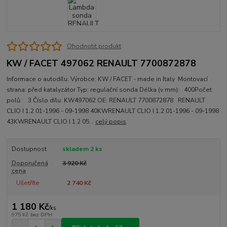
Ohodnotit produkt
KW / FACET 497062 RENAULT 7700872878
Informace o autodílu: Výrobce: KW / FACET - made in Italy Montovací
strana: před katalyzátor Typ: regulační sonda Délka (v mm): 400Počet
polů: 3 Číslo dílu: KW497062 OE: RENAULT 7700872878 RENAULT
CLIO I 1.2 01-1996 - 09-1998 40KWRENAULT CLIO I 1.2 01-1996 - 09-1998
43KWRENAULT CLIO I 1.2 05...
celý popis
Dostupnost
skladem 2 ks
Doporučená
3 920 Kč
cena
Ušetříte
2 740 Kč
1 180 Kč
/
ks
975 Kč
bez DPH