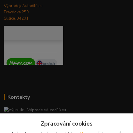
VýprodejeAutodílů.eu
Pravdova 259
Sušice, 34201
Kontakty
VýprodejeAutodílů.eu
+420 792 217 851
Zpracování cookies
(Po-Pá, 9-16 hod.)