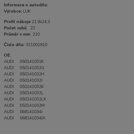
Informace o autodílu:
Výrobce:
LUK
Profil náboje
21,9x24,3
Počet zubů
23
Průměr v mm
210
Číslo dílu:
321001810
OE:
AUDI 050141031K
AUDI 050141032G
AUDI 050141032H
AUDI 050141032J
AUDI 050141032K
AUDI 050141032L
AUDI 050141032LX
AUDI 050141032M
AUDI 068141034J
AUDI 068141034JX