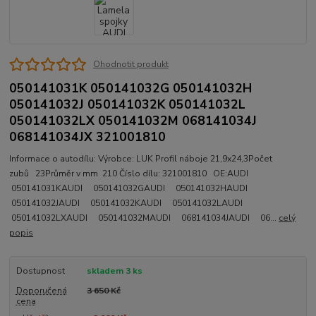
Ohodnotit produkt
050141031K 050141032G 050141032H
050141032J 050141032K 050141032L
050141032LX 050141032M 068141034J
068141034JX 321001810
Informace o autodílu: Výrobce: LUK Profil náboje 21,9x24,3Počet
zubů 23Průměr v mm 210 Číslo dílu: 321001810 OE:AUDI
050141031KAUDI 050141032GAUDI 050141032HAUDI
050141032JAUDI 050141032KAUDI 050141032LAUDI
050141032LXAUDI 050141032MAUDI 068141034JAUDI 06...
celý
popis
Dostupnost
skladem 3 ks
Doporučená
3 650 Kč
cena