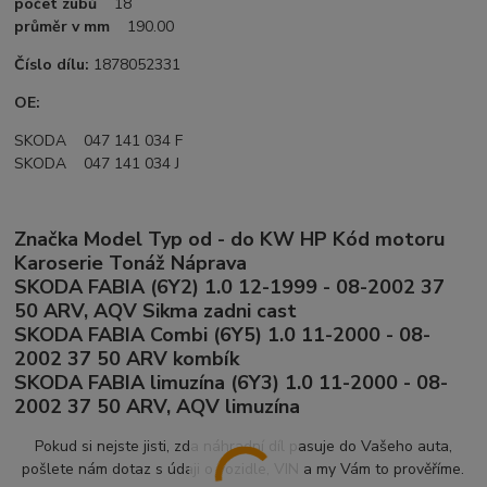
počet zubů
18
průměr v mm
190.00
Číslo dílu:
1878052331
OE:
SKODA 047 141 034 F
SKODA 047 141 034 J
Značka Model Typ od - do KW HP Kód motoru
Karoserie Tonáž Náprava
SKODA FABIA (6Y2) 1.0 12-1999 - 08-2002 37
50 ARV, AQV Sikma zadni cast
SKODA FABIA Combi (6Y5) 1.0 11-2000 - 08-
2002 37 50 ARV kombík
SKODA FABIA limuzína (6Y3) 1.0 11-2000 - 08-
2002 37 50 ARV, AQV limuzína
Pokud si nejste jisti, zda náhradní díl pasuje do Vašeho auta,
pošlete nám dotaz s údaji o vozidle, VIN a my Vám to prověříme.