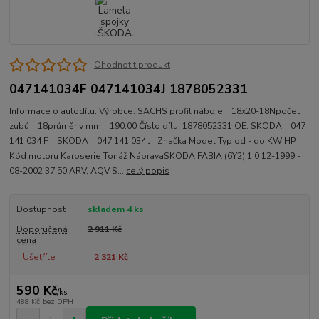
Ohodnotit produkt
047141034F 047141034J 1878052331
Informace o autodílu: Výrobce: SACHS profil náboje 18x20-18Npočet
zubů 18průměr v mm 190.00 Číslo dílu: 1878052331 OE: SKODA 047
141 034 F SKODA 047 141 034 J Značka Model Typ od - do KW HP
Kód motoru Karoserie Tonáž NápravaSKODA FABIA (6Y2) 1.0 12-1999 -
08-2002 37 50 ARV, AQV S...
celý popis
Dostupnost
skladem 4 ks
Doporučená
2 911 Kč
cena
Ušetříte
2 321 Kč
590 Kč
/
ks
488 Kč
bez DPH