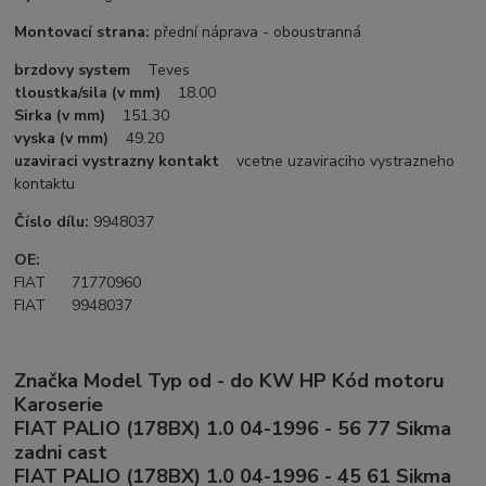
Montovací strana:
přední náprava - oboustranná
brzdovy system
Teves
tloustka/sila (v mm)
18.00
Sirka (v mm)
151.30
vyska (v mm)
49.20
uzaviraci vystrazny kontakt
vcetne uzaviraciho vystrazneho
kontaktu
Číslo dílu:
9948037
OE:
FIAT 71770960
FIAT 9948037
Značka Model Typ od - do KW HP Kód motoru
Karoserie
FIAT PALIO (178BX) 1.0 04-1996 - 56 77 Sikma
zadni cast
FIAT PALIO (178BX) 1.0 04-1996 - 45 61 Sikma