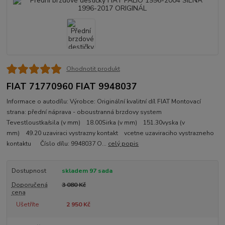
Ohodnotit produkt
FIAT 71770960 FIAT 9948037
Informace o autodílu: Výrobce: Originální kvalitní díl FIAT Montovací
strana: přední náprava - oboustranná brzdovy system
Tevestloustka/sila (v mm) 18.00Sirka (v mm) 151.30vyska (v
mm) 49.20 uzaviraci vystrazny kontakt vcetne uzaviraciho vystrazneho
kontaktu Číslo dílu: 9948037 O...
celý popis
Dostupnost
skladem 97 sada
Doporučená
3 080 Kč
cena
Ušetříte
2 950 Kč