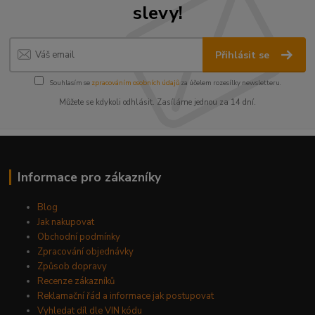
slevy!
Přihlásit se
Souhlasím se
zpracováním osobních údajů
za účelem rozesílky newsletteru.
Můžete se kdykoli odhlásit. Zasíláme jednou za 14 dní.
Informace pro zákazníky
Blog
Jak nakupovat
Obchodní podmínky
Zpracování objednávky
Způsob dopravy
Recenze zákazníků
Reklamační řád a informace jak postupovat
Vyhledat díl dle VIN kódu