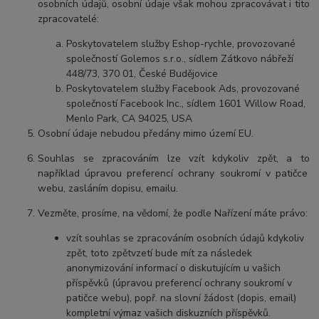
osobních údajů, osobní údaje však mohou zpracovávat i tito
zpracovatelé:
Poskytovatelem služby Eshop-rychle, provozované
společností Golemos s.r.o., sídlem Zátkovo nábřeží
448/73, 370 01, České Budějovice
Poskytovatelem služby Facebook Ads, provozované
společností Facebook Inc., sídlem 1601 Willow Road,
Menlo Park, CA 94025, USA
Osobní údaje
nebudou
předány mimo území EU.
Souhlas se zpracováním lze vzít kdykoliv zpět, a to
například úpravou preferencí ochrany soukromí v patičce
webu, zasláním dopisu, emailu.
Vezměte, prosíme, na vědomí, že podle Nařízení máte pr
ávo:
vzít souhlas se zpracováním osobních údajů kdykoliv
zpět, toto zpětvzetí bude mít za následek
anonymizování informací o diskutujícím u vašich
příspěvků (úpravou preferencí ochrany soukromí v
patičce webu), popř. na slovní žádost (dopis, email)
kompletní výmaz vašich diskuzních příspěvků.