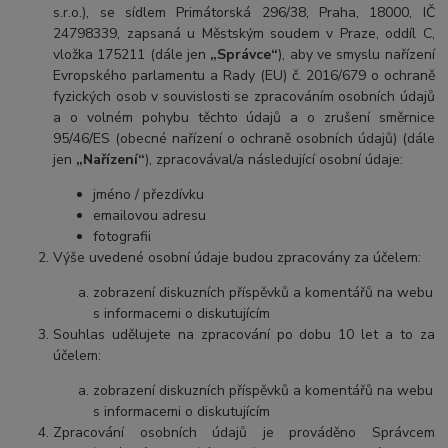
s.r.o.), se sídlem Primátorská 296/38, Praha, 18000, IČ
24798339, zapsaná u Městským soudem v Praze, oddíl C,
vložka 175211
(dále jen
„Správce“
), aby ve smyslu nařízení
Evropského parlamentu a Rady (EU) č. 2016/679 o ochraně
fyzických osob v souvislosti se zpracováním osobních údajů
a o volném pohybu těchto údajů a o zrušení směrnice
95/46/ES (obecné nařízení o ochraně osobních údajů) (dále
jen
„Nařízení“
), zpracovával/a následující osobní údaje:
jméno / přezdívku
emailovou adresu
fotografii
Výše uvedené osobní údaje budou zpracovány za účelem:
zobrazení diskuzních příspěvků a komentářů na webu
s informacemi o diskutujícím
Souhlas udělujete na zpracování po dobu
10 let
a to za
účelem:
zobrazení diskuzních příspěvků a komentářů na webu
s informacemi o diskutujícím
Zpracování osobních údajů je prováděno Správcem