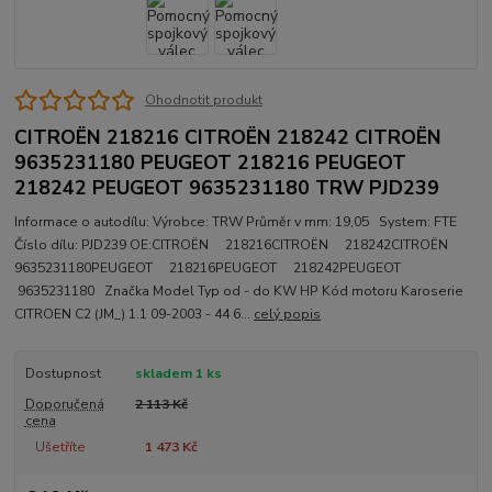
Ohodnotit produkt
CITROËN 218216 CITROËN 218242 CITROËN
9635231180 PEUGEOT 218216 PEUGEOT
218242 PEUGEOT 9635231180 TRW PJD239
Informace o autodílu: Výrobce: TRW Průměr v mm: 19,05 System: FTE
Číslo dílu: PJD239 OE:CITROËN 218216CITROËN 218242CITROËN
9635231180PEUGEOT 218216PEUGEOT 218242PEUGEOT
9635231180 Značka Model Typ od - do KW HP Kód motoru Karoserie
CITROEN C2 (JM_) 1.1 09-2003 - 44 6...
celý popis
Dostupnost
skladem 1 ks
Doporučená
2 113 Kč
cena
Ušetříte
1 473 Kč