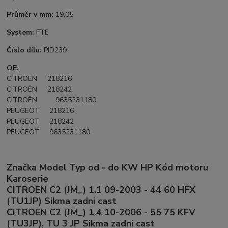
Průměr v mm:
19,05
System:
FTE
Číslo dílu:
PJD239
OE:
CITROËN 218216
CITROËN 218242
CITROËN 9635231180
PEUGEOT 218216
PEUGEOT 218242
PEUGEOT 9635231180
Značka Model Typ od - do KW HP Kód motoru
Karoserie
CITROEN C2 (JM_) 1.1 09-2003 - 44 60 HFX
(TU1JP) Sikma zadni cast
CITROEN C2 (JM_) 1.4 10-2006 - 55 75 KFV
(TU3JP), TU 3 JP Sikma zadni cast