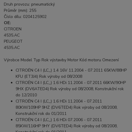
Druh provozu: pneumatický
Průměr (mm): 255
Číslo dílu: 0204125902
OE:
CITROEN
4535.AC
PEUGEOT
4535.AC
Výrobce Model Typ Rok výstavby Motor Kód motoru Omezení
CITROËN C4 I (LC_) 1.4 16V 11.2004 - 07.2011 65KW/88HP
KFU (ET3J4) Rok výroby od 08/2008
CITROËN C4 I (LC_) 1.6 HDi 11.2004 - 07.2011 66KW/90HP
9HX (DV6ATED4) Rok výroby od 08/2008, Konstrukční rok
do 12/2010
CITROËN C4 I (LC_) 1.6 HDi 11.2004 - 07.2011
80KW/109HP 9HZ (DV6TED4) Rok výroby od 08/2008,
Konstrukční rok do 01/2011
CITROËN C4 I (LC_) 1.6 HDi 07.2006 - 07.2011
85KW/116HP 9HY (DV6TED4) Rok výroby od 08/2008,