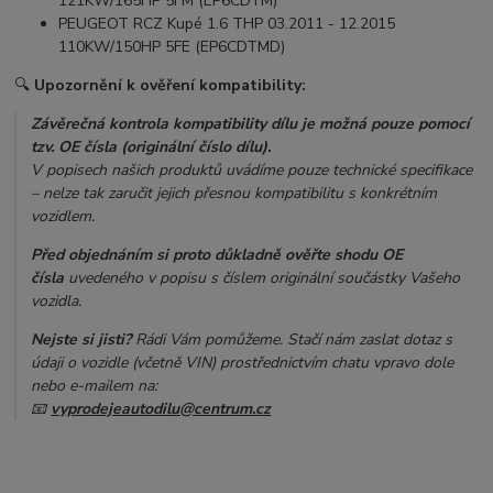
121KW/165HP 5FM (EP6CDTM)
PEUGEOT RCZ Kupé 1.6 THP 03.2011 - 12.2015
110KW/150HP 5FE (EP6CDTMD)
🔍
Upozornění k ověření kompatibility:
Závěrečná kontrola kompatibility dílu je možná pouze pomocí
tzv. OE čísla (originální číslo dílu).
V popisech našich produktů uvádíme pouze technické specifikace
– nelze tak zaručit jejich přesnou kompatibilitu s konkrétním
vozidlem.
Před objednáním si proto důkladně ověřte shodu OE
čísla
uvedeného v popisu s číslem originální součástky Vašeho
vozidla.
Nejste si jisti?
Rádi Vám pomůžeme. Stačí nám zaslat dotaz s
údaji o vozidle (včetně VIN) prostřednictvím chatu vpravo dole
nebo e-mailem na:
📧
vyprodejeautodilu@centrum.cz