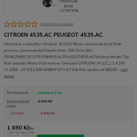
Ohodnotit produkt
CITROEN 4535.AC PEUGEOT 4535.AC
Informace o autodílu: Výrobce: BOSCH Název: posilovač brzd Druh
provozu: pneumatický Průměr (mm): 255 Číslo dílu:
0204125902 OE:CITROEN4535.ACPEUGEOT4535.ACVýrobce Model Typ
Rok výstavby Motor Kód motoru Omezení CITROËN C4 I (LC_) 1.4 16V
11.2004 - 07.2011 65KW/88HP KFU (ET3J4) Rok výroby od 08/200...
celý
popis
Dostupnost
skladem 1 ks
Doporučená
4 333 Kč
cena
Ušetříte
2 643 Kč
1 690 Kč
/
ks
1 397 Kč
bez DPH