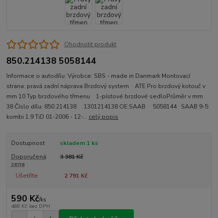
Ohodnotit produkt
850.214138 5058144
Informace o autodílu: Výrobce: SBS - made in Danmark Montovací
strana: pravá zadní náprava Brzdový system ATE Pro brzdový kotouč v
mm 10 Typ brzdového třmenu 1-pístové brzdové sedloPrůměr v mm
38 Číslo dílu: 850.214138 1301214138 OE:SAAB 5058144 SAAB 9-5
kombi 1.9 TiD 01-2006 - 12-...
celý popis
Dostupnost
skladem 1 ks
Doporučená
3 381 Kč
cena
Ušetříte
2 791 Kč
590 Kč
/
ks
488 Kč
bez DPH