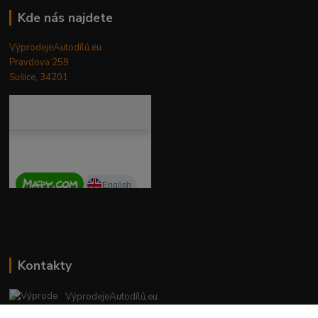
Kde nás najdete
VýprodejeAutodílů.eu
Pravdova 259
Sušice, 34201
Kontakty
VýprodejeAutodílů.eu
+420 792 217 851