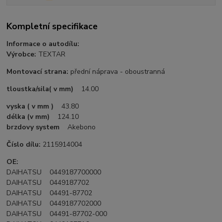
Kompletní specifikace
Informace o autodílu:
Výrobce:
TEXTAR
Montovací strana:
přední náprava - oboustranná
tloustka/sila( v mm)
14.00
vyska ( v mm )
43.80
délka (v mm)
124.10
brzdovy system
Akebono
Číslo dílu:
2115914004
OE:
DAIHATSU 0449187700000
DAIHATSU 0449187702
DAIHATSU 04491-87702
DAIHATSU 0449187702000
DAIHATSU 04491-87702-000