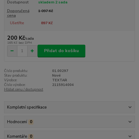
Dostupnost
skladem 2 sada
Doporučená
1 097 Kč
cena
Ušetříte
897 Kč
200 Kč
/
sada
165 Kč
bez DPH
Přidat do košíku
Číslo produktu:
01.00297
Stav produktu:
Nové
Výrobce:
TEXTAR
Číslo výrobce:
2115914004
Hlídat cenu / dostupnost
Kompletní specifikace
Hodnocení
0
Komentáře
0