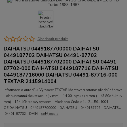
Ohodnotit produkt
DAIHATSU 0449187700000 DAIHATSU
0449187702 DAIHATSU 04491-87702
DAIHATSU 0449187702000 DAIHATSU 04491-
87702-000 DAIHATSU 0449187716 DAIHATSU
0449187716000 DAIHATSU 04491-87716-000
TEXTAR 2115914004
Informace o autodílu: Výrobce: TEXTAR Montovací strana: přední náprava
- oboustranná tloustka/sila( v mm) 14.00 vyska ( v mm ) 43.80délka (v
mm) 124.10brzdovy system Akebono Číslo dílu: 2115914004
OE:DAIHATSU 0449187700000 DAIHATSU 0449187702 DAIHATSU
04491-87702 DAIH...
celý popis