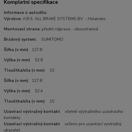
Kompletní specifikace
Informace o autodílu:
Výrobce:
A.B.S. ALL BRAKE SYSTEMS BV. - Holansko
Montovací strana:
přední náprava - oboustranná
Brzdový system:
SUMITOMO
Šířka (v mm)
127.8
Výška (v mm)
52.8
Tlouštka/síla (v mm)
15
Šířka (v mm)
127.8
Výška (v mm)
52.4
Tlouštka/síla (v mm)
15
Uzavírací výstražný kontakt
včetně výstražného uzavíracího
kontaktu
Uzavírací výstražný kontakt
určeno pro uzavírací vystražný
ukazatel