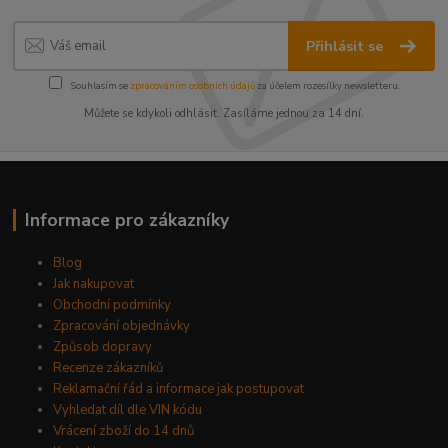
Přihlásit se
Souhlasím se
zpracováním osobních údajů
za účelem rozesílky newsletteru.
Můžete se kdykoli odhlásit. Zasíláme jednou za 14 dní.
Informace pro zákazníky
Blog
Jak nakupovat
Obchodní podmínky
Zpracování objednávky
Způsob dopravy
Recenze zákazníků
Reklamační řád a informace jak postupovat
Vyhledat díl dle VIN kódu
Vrácení zboží do 14 dnů