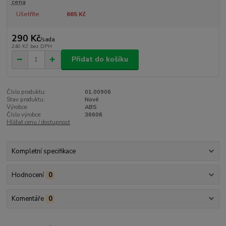
cena
Ušetříte
665 Kč
290 Kč
/
sada
240 Kč
bez DPH
Přidat do košíku
Číslo produktu:
01.00906
Stav produktu:
Nové
Výrobce:
ABS
Číslo výrobce:
36606
Hlídat cenu / dostupnost
Kompletní specifikace
Hodnocení
0
Komentáře
0