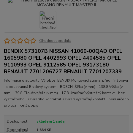
Ohodnotit produkt
BENDIX 573107B NISSAN 41060-00QAD OPEL
1605980 OPEL 4402993 OPEL 4404585 OPEL
9110993 OPEL 9112585 OPEL 93173180
RENAULT 7701206727 RENAULT 7701207339
Informace o autodílu: Výrobce: BENDIX Montovací strana: přední náprava
- oboustranná Brzdový system BOSCH Šířka (v mm) 138.8 Výška (v
mm) 79.8 Tlouštka/síla (v mm) 17.8 Uzavírací výstražný kontakt bez
výstražného uzavíracího kontaktuUzavírací výstražný kontakt není určeno
pro uza...
celý popis
Dostupnost
skladem 1 sada
Doporučená
1 334 Kč