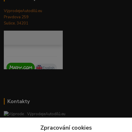
VýprodejeAutodílů.eu
Pravdova 259
Sušice, 34201
Kontakty
VýprodejeAutodílů.eu
+420 792 217 851
Zpracování cookies
(Po-Pá, 9-16 hod.)