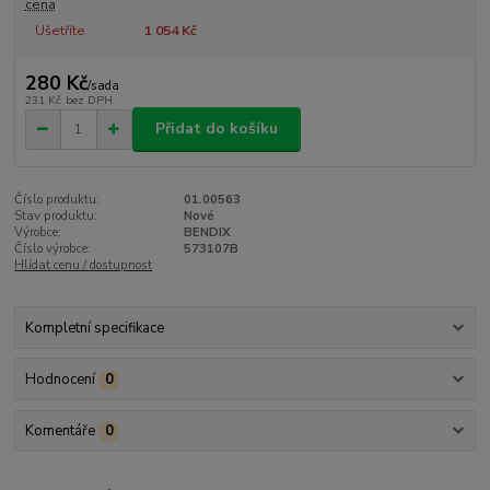
cena
Ušetříte
1 054 Kč
280 Kč
/
sada
231 Kč
bez DPH
Přidat do košíku
Číslo produktu:
01.00563
Stav produktu:
Nové
Výrobce:
BENDIX
Číslo výrobce:
573107B
Hlídat cenu / dostupnost
Kompletní specifikace
Hodnocení
0
Komentáře
0