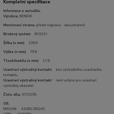
Kompletní specifikace
Informace o autodílu:
Výrobce:
BENDIX
Montovací strana:
přední náprava - oboustranná
Brzdový system
BOSCH
Šířka (v mm)
138.8
Výška (v mm)
79.8
Tlouštka/síla (v mm)
17.8
Uzavírací výstražný kontakt
bez výstražného uzavíracího
kontaktu
Uzavírací výstražný kontakt
není určeno pro uzavírací
výstražný ukazatel
Číslo dílu:
573107B
OE:
NISSAN 41060-00QAD