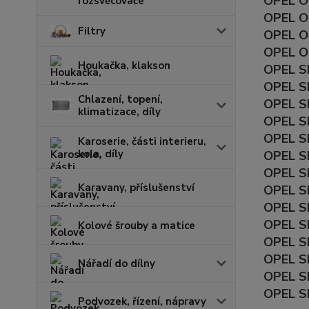
OPEL OM
rozsvěcovače
OPEL O
Filtry
OPEL OM
OPEL O
Houkačka, klakson
OPEL SE
OPEL SE
Chlazení, topení,
OPEL S
klimatizace, díly
OPEL SE
OPEL SE
Karoserie, části interieru,
kola, díly
OPEL SE
OPEL SE
Karavany, příslušenství
OPEL SE
OPEL SE
OPEL SE
Kolové šrouby a matice
OPEL SE
OPEL SE
Nářadí do dílny
OPEL SE
OPEL SE
Podvozek, řízení, nápravy