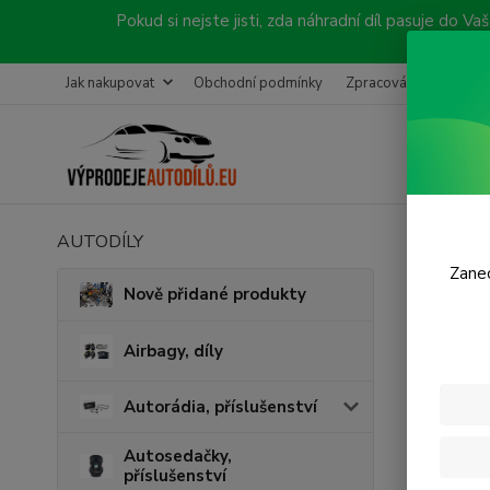
Pokud si nejste jisti, zda náhradní díl pasuje do
Jak nakupovat
Obchodní podmínky
Zpracování objednávk
AUTODÍLY
Úvod
B
Zanec
Před
Nově přidané produkty
A , B
Airbagy, díly
Autorádia, příslušenství
Autosedačky,
příslušenství