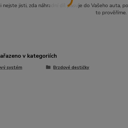
i nejste jisti, zda náhradní díl pasuje do Vašeho auta, 
to prověříme.
zařazeno v kategoriích
ový systém
Brzdové destičky