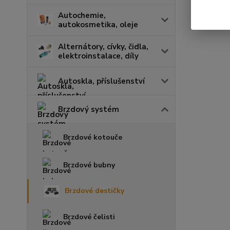
Autochemie,
autokosmetika, oleje
Alternátory, cívky, čidla,
elektroinstalace, díly
Autoskla, příslušenství
Brzdový systém
Brzdové kotouče
Brzdové bubny
Brzdové destičky
Brzdové čelisti