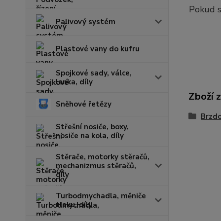
Pokud s
Palivový systém
Plastové vany do kufru
Spojkové sady, válce,
lanka, díly
Zboží 
Sněhové řetězy
Brzd
Střešní nosiče, boxy,
nosiče na kola, díly
Stěrače, motorky stěračů,
mechanizmus stěračů,
díly
Turbodmychadla, měniče
tlaku, díly