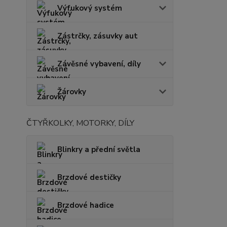
Výfukový systém
Zástrčky, zásuvky aut
Závěsné vybavení, díly
Žárovky
ČTYŘKOLKY, MOTORKY, DÍLY
Blinkry a přední světla
Brzdové destičky
Brzdové hadice