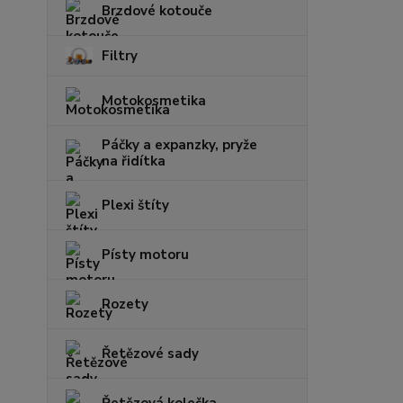
Brzdové kotouče
Filtry
Motokosmetika
Páčky a expanzky, pryže
na řidítka
Plexi štíty
Písty motoru
Rozety
Řetězové sady