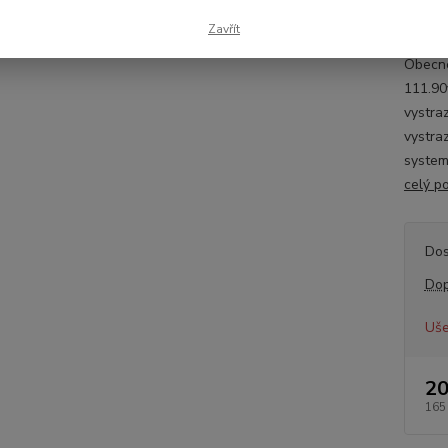
OPE
571
Zavřít
Obecné
111.90
vystra
vystra
system
celý p
Dos
Dop
Uše
20
165