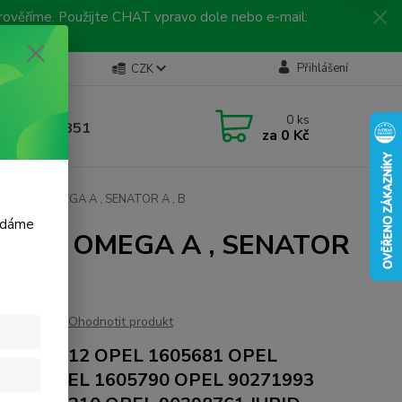
 prověříme. Použijte CHAT vpravo dole nebo e-mail:
Kontakty
Přihlášení
CZK
ická linka
0
ks
 792 217 851
za
0 Kč
, 9-16 hod.)
ONZA A , OMEGA A , SENATOR A , B
m dáme
NZA A , OMEGA A , SENATOR
Ohodnotit produkt
L 1605612 OPEL 1605681 OPEL
5760 OPEL 1605790 OPEL 90271993