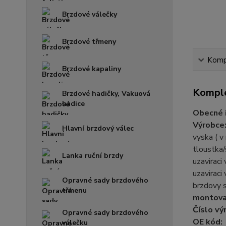
Brzdové válečky
Brzdové třmeny
Kompl
Brzdové kapaliny
Komple
Brzdové hadičky, Vakuová
hadice
Obecné 
Výrobce
Hlavní brzdový válec
vyska ( 
tloustka/
Lanka ruční brzdy
uzaviraci
uzaviraci
Opravné sady brzdového
brzdovy
třmenu
montovac
Číslo vý
Opravné sady brzdového
OE kód:
válečku