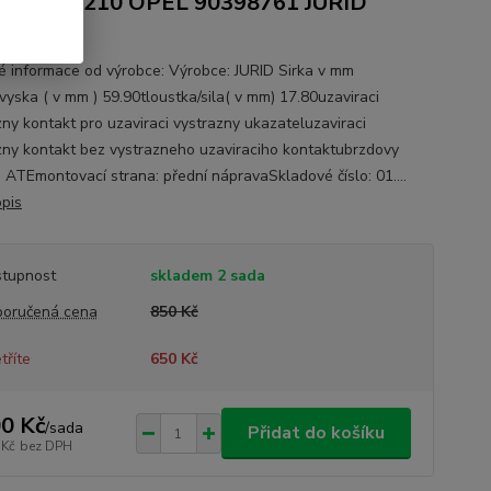
L 90348210 OPEL 90398761 JURID
392J
 informace od výrobce: Výrobce: JURID Sirka v mm
vyska ( v mm ) 59.90tloustka/sila( v mm) 17.80uzaviraci
zny kontakt pro uzaviraci vystrazny ukazateluzaviraci
zny kontakt bez vystrazneho uzaviraciho kontaktubrzdovy
 ATEmontovací strana: přední nápravaSkladové číslo: 01....
opis
tupnost
skladem 2 sada
oručená cena
850 Kč
tříte
650 Kč
0 Kč
/
sada
Přidat do košíku
 Kč
bez DPH