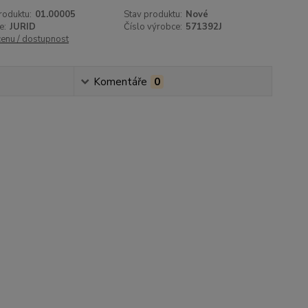
roduktu:
01.00005
Stav produktu:
Nové
e:
JURID
Číslo výrobce:
571392J
cenu / dostupnost
Komentáře
0