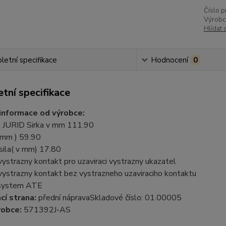
Číslo p
Výrobc
Hlídat 
etní specifikace
Hodnocení
0
tní specifikace
informace od výrobce:
:
JURID Sirka v mm 111.90
v mm ) 59.90
sila( v mm) 17.80
 vystrazny kontakt pro uzaviraci vystrazny ukazatel
 vystrazny kontakt bez vystrazneho uzaviraciho kontaktu
 system ATE
í strana:
přední nápravaSkladové číslo: 01.00005
robce:
571392J-AS