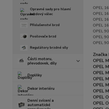
OPEL 1
Opravné sady pro hlavní
OPEL 1
brzdový válec
OPEL 1
Příslušenství brzd
OPEL 1
OPEL 9
Posilovače brzd
OPEL 9
OPEL 9
Regulátory brzdné síly
Značka
Části motoru,
OPEL MO
převodovek, díly
OPEL MO
OPEL M
Doplňky
OPEL M
OPEL M
Dekor interiéru
OPEL M
OPEL OM
Denní svícení a
OPEL OM
automatické