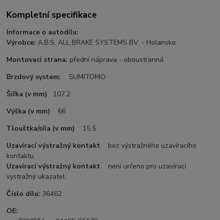
Kompletní specifikace
Informace o autodílu:
Výrobce:
A.B.S. ALL BRAKE SYSTEMS BV. - Holansko
Montovací strana:
přední náprava - oboustranná
Brzdový system:
SUMITOMO
Šířka (v mm)
107.2
Výška (v mm)
66
Tlouštka/síla (v mm)
15.5
Uzavírací výstražný kontakt
bez výstražného uzavíracího
kontaktu
Uzavírací výstražný kontakt
není určeno pro uzavírací
vystražný ukazatel
Číslo dílu:
36462
OE: