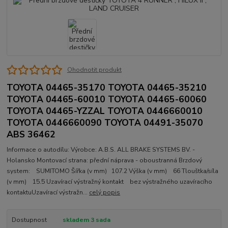
Ohodnotit produkt
TOYOTA 04465-35170 TOYOTA 04465-35210
TOYOTA 04465-60010 TOYOTA 04465-60060
TOYOTA 04465-YZZAL TOYOTA 0446660010
TOYOTA 0446660090 TOYOTA 04491-35070
ABS 36462
Informace o autodílu: Výrobce: A.B.S. ALL BRAKE SYSTEMS BV. -
Holansko Montovací strana: přední náprava - oboustranná Brzdový
system: SUMITOMO Šířka (v mm) 107.2 Výška (v mm) 66 Tlouštka/síla
(v mm) 15.5 Uzavírací výstražný kontakt bez výstražného uzavíracího
kontaktuUzavírací výstražn...
celý popis
Dostupnost
skladem 3 sada