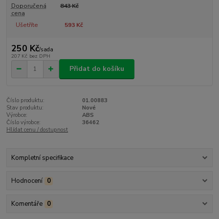
Doporučená
843 Kč
cena
Ušetříte
593 Kč
250 Kč
/
sada
207 Kč
bez DPH
Přidat do košíku
Číslo produktu:
01.00883
Stav produktu:
Nové
Výrobce:
ABS
Číslo výrobce:
36462
Hlídat cenu / dostupnost
Kompletní specifikace
Hodnocení
0
Komentáře
0