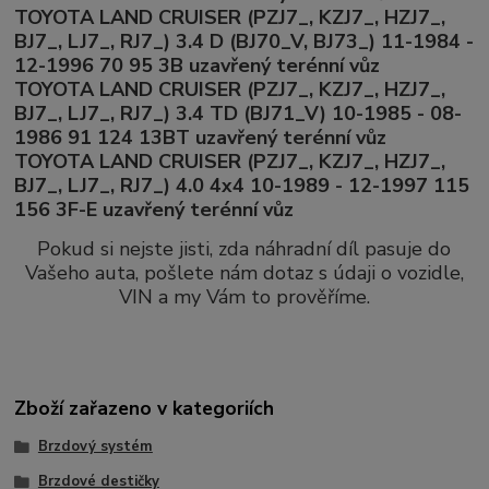
TOYOTA LAND CRUISER (PZJ7_, KZJ7_, HZJ7_,
BJ7_, LJ7_, RJ7_) 3.4 D (BJ70_V, BJ73_) 11-1984 -
12-1996 70 95 3B uzavřený terénní vůz
TOYOTA LAND CRUISER (PZJ7_, KZJ7_, HZJ7_,
BJ7_, LJ7_, RJ7_) 3.4 TD (BJ71_V) 10-1985 - 08-
1986 91 124 13BT uzavřený terénní vůz
TOYOTA LAND CRUISER (PZJ7_, KZJ7_, HZJ7_,
BJ7_, LJ7_, RJ7_) 4.0 4x4 10-1989 - 12-1997 115
156 3F-E uzavřený terénní vůz
Pokud si nejste jisti, zda náhradní díl pasuje do
Vašeho auta, pošlete nám dotaz s údaji o vozidle,
VIN a my Vám to prověříme.
Zboží zařazeno v kategoriích
Brzdový systém
Brzdové destičky