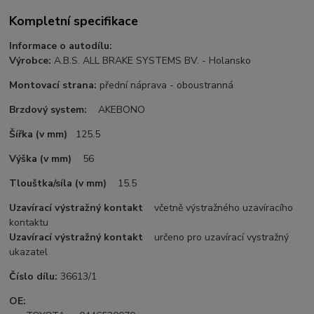
Kompletní specifikace
Informace o autodílu:
Výrobce:
A.B.S. ALL BRAKE SYSTEMS BV. - Holansko
Montovací strana:
přední náprava - oboustranná
Brzdový system:
AKEBONO
Šířka (v mm)
125.5
Výška (v mm)
56
Tlouštka/síla (v mm)
15.5
Uzavírací výstražný kontakt
včetně výstražného uzavíracího
kontaktu
Uzavírací výstražný kontakt
určeno pro uzavírací vystražný
ukazatel
Číslo dílu:
36613/1
OE: