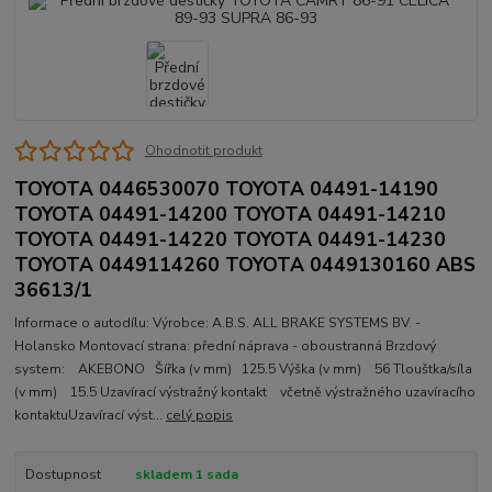
Ohodnotit produkt
TOYOTA 0446530070 TOYOTA 04491-14190
TOYOTA 04491-14200 TOYOTA 04491-14210
TOYOTA 04491-14220 TOYOTA 04491-14230
TOYOTA 0449114260 TOYOTA 0449130160 ABS
36613/1
Informace o autodílu: Výrobce: A.B.S. ALL BRAKE SYSTEMS BV. -
Holansko Montovací strana: přední náprava - oboustranná Brzdový
system: AKEBONO Šířka (v mm) 125.5 Výška (v mm) 56 Tlouštka/síla
(v mm) 15.5 Uzavírací výstražný kontakt včetně výstražného uzavíracího
kontaktuUzavírací výst...
celý popis
Dostupnost
skladem 1 sada