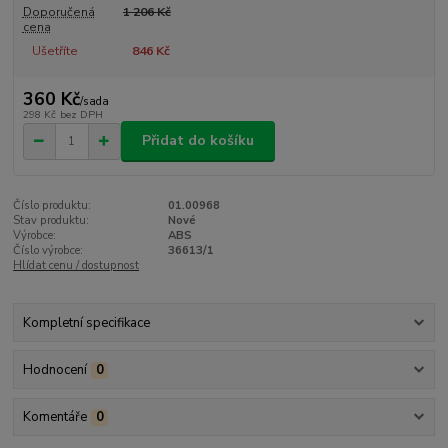
Doporučená
1 206 Kč
cena
Ušetříte
846 Kč
360 Kč
/
sada
298 Kč
bez DPH
Přidat do košíku
Číslo produktu:
01.00968
Stav produktu:
Nové
Výrobce:
ABS
Číslo výrobce:
36613/1
Hlídat cenu / dostupnost
Kompletní specifikace
Hodnocení
0
Komentáře
0