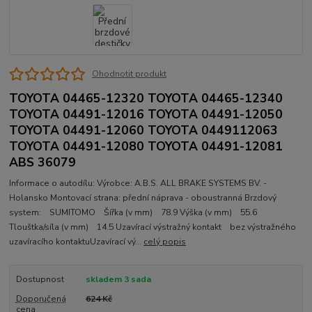
Ohodnotit produkt
TOYOTA 04465-12320 TOYOTA 04465-12340
TOYOTA 04491-12016 TOYOTA 04491-12050
TOYOTA 04491-12060 TOYOTA 0449112063
TOYOTA 04491-12080 TOYOTA 04491-12081
ABS 36079
Informace o autodílu: Výrobce: A.B.S. ALL BRAKE SYSTEMS BV. -
Holansko Montovací strana: přední náprava - oboustranná Brzdový
system: SUMITOMO Šířka (v mm) 78.9 Výška (v mm) 55.6
Tlouštka/síla (v mm) 14.5 Uzavírací výstražný kontakt bez výstražného
uzavíracího kontaktuUzavírací vý...
celý popis
Dostupnost
skladem 3 sada
Doporučená
624 Kč
cena