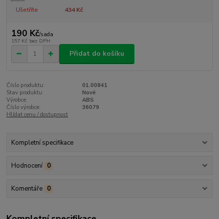
Ušetříte
434 Kč
190 Kč
/
sada
157 Kč
bez DPH
Přidat do košíku
Číslo produktu:
01.00841
Stav produktu:
Nové
Výrobce:
ABS
Číslo výrobce:
36079
Hlídat cenu / dostupnost
Kompletní specifikace
Hodnocení
0
Komentáře
0
Kompletní specifikace