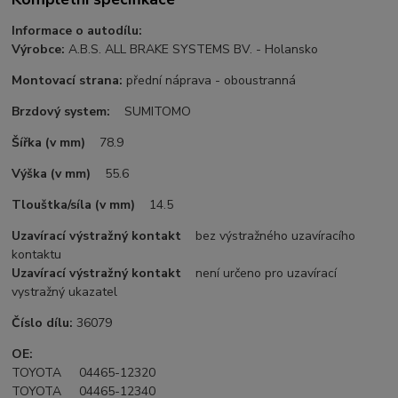
Informace o autodílu:
Výrobce:
A.B.S. ALL BRAKE SYSTEMS BV. - Holansko
Montovací strana:
přední náprava - oboustranná
Brzdový system:
SUMITOMO
Šířka (v mm)
78.9
Výška (v mm)
55.6
Tlouštka/síla (v mm)
14.5
Uzavírací výstražný kontakt
bez výstražného uzavíracího
kontaktu
Uzavírací výstražný kontakt
není určeno pro uzavírací
vystražný ukazatel
Číslo dílu:
36079
OE:
TOYOTA 04465-12320
TOYOTA 04465-12340