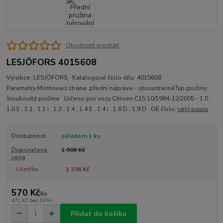
Ohodnotit produkt
LESJÖFORS 4015608
Výrobce: LESJÖFORS Katalogové číslo dílu: 4015608
Parametry:Montovací strana: přední náprava - oboustrannáTyp pružiny:
šroubovitá pružina Určeno pro vozy:Citroen C15 10/1984-12/2005 - 1.0 ,
1.0 E , 1.1 , 1.1 i , 1.3 , 1.4 , 1.4 E , 1.4 i , 1.8 D , 1.9 D OE číslo:
celý popis
Dostupnost
skladem 1 ks
Doporučená
1 906 Kč
cena
Ušetříte
1 336 Kč
570 Kč
/
ks
471 Kč
bez DPH
Přidat do košíku