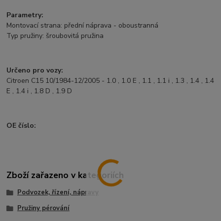
Parametry:
Montovací strana: přední náprava - oboustranná
Typ pružiny: šroubovitá pružina
Určeno pro vozy:
Citroen C15 10/1984-12/2005 - 1.0 , 1.0 E , 1.1 , 1.1 i , 1.3 , 1.4 , 1.4
E , 1.4 i , 1.8 D , 1.9 D
OE číslo:
Zboží zařazeno v kategoriích
Podvozek, řízení, nápravy
Pružiny pérování