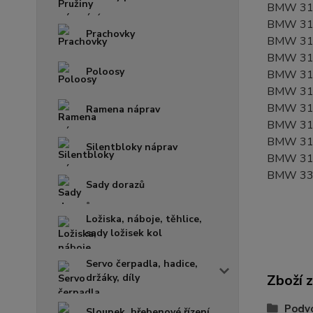
BMW 31
BMW 31
Prachovky
BMW 31
BMW 31
Poloosy
BMW 31
BMW 31
BMW 31
Ramena náprav
BMW 31
BMW 31
Silentbloky náprav
BMW 31
BMW 33
Sady dorazů
Ložiska, náboje, těhlice,
sady ložisek kol
Servo čerpadla, hadice,
držáky, díly
Zboží 
Podvo
Sloupek, hřebenové řízení