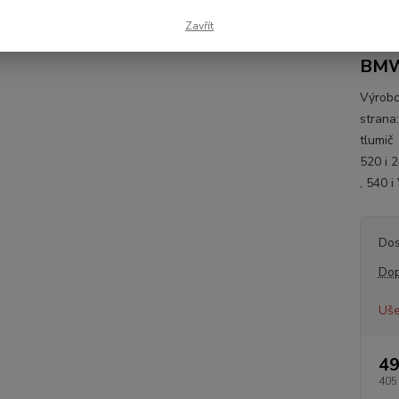
BMW
Zavřít
BMW
BMW
Výrobc
strana
tlumič
520 i 2
, 540 
Dos
Dop
Uše
49
405