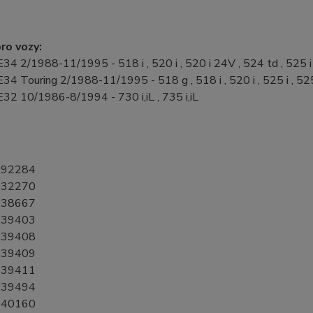
ro vozy:
 2/1988-11/1995 - 518 i , 520 i , 520 i 24V , 524 td , 525 i , 5
 Touring 2/1988-11/1995 - 518 g , 518 i , 520 i , 525 i , 525 
2 10/1986-8/1994 - 730 i,iL , 735 i,iL
:
92284
32270
38667
39403
39408
39409
39411
39494
40160