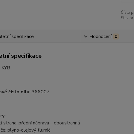
Číslo p
Stav pr
etní specifikace
Hodnocení
0
tní specifikace
:
KYB
vé číslo dílu:
366007
ry:
 strana: přední náprava – oboustranná
če: plyno-olejový tlumič