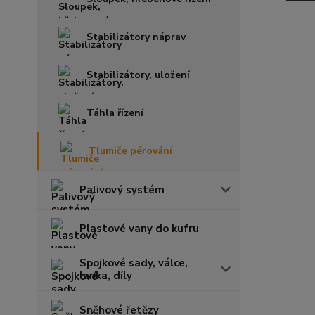
Stabilizátory náprav
Stabilizátory, uložení
Táhla řízení
Tlumiče pérování
Palivový systém
Plastové vany do kufru
Spojkové sady, válce,
lanka, díly
Sněhové řetězy