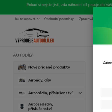
Pokud si nejste jisti, zda náhradní díl pasuje do
Jak nakupovat
Obchodní podmínky
Zpracování objednávk
AUTODÍLY
Úvod
P
Zanec
Před
Nově přidané produkty
Airbagy, díly
Autorádia, příslušenství
Autosedačky,
příslušenství