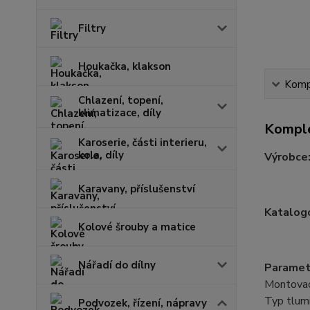
Filtry
Houkačka, klakson
Kompl
Chlazení, topení,
klimatizace, díly
Komple
Karoserie, části interieru,
kola, díly
Výrobce
Karavany, příslušenství
Katalogo
Kolové šrouby a matice
Nářadí do dílny
Paramet
Montovací
Typ tlumi
Podvozek, řízení, nápravy