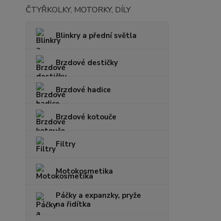
ČTYŘKOLKY, MOTORKY, DÍLY
Blinkry a přední světla
Brzdové destičky
Brzdové hadice
Brzdové kotouče
Filtry
Motokosmetika
Páčky a expanzky, pryže
na řidítka