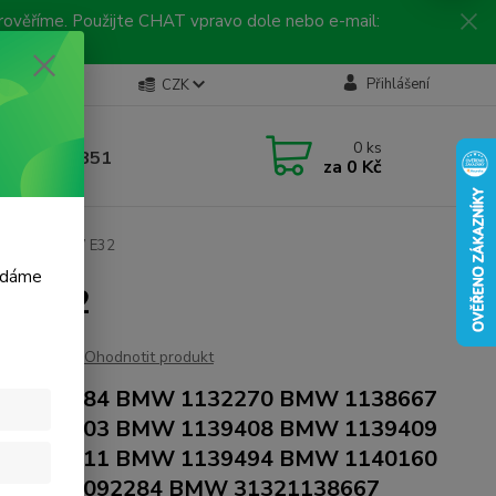
 prověříme. Použijte CHAT vpravo dole nebo e-mail:
Kontakty
Přihlášení
CZK
ická linka
0
ks
 792 217 851
za
0 Kč
, 9-16 hod.)
BMW 5 E34 , 7 E32
m dáme
 7 E32
Ohodnotit produkt
 1092284 BMW 1132270 BMW 1138667
 1139403 BMW 1139408 BMW 1139409
 1139411 BMW 1139494 BMW 1140160
 31321092284 BMW 31321138667