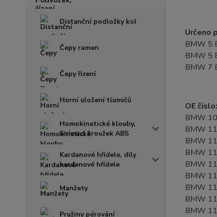
Distanční podložky kol
Určeno p
BMW 5 E34
Čepy ramen
BMW 5 E34
BMW 7 E3
Čepy řízení
Horní uložení tlumičů
OE číslo
BMW 10
Homokinetické klouby,
BMW 11
Snímací kroužek ABS
BMW 11
BMW 11
Kardanové hřídele, díly
BMW 11
kardanové hřídele
BMW 11
BMW 11
Manžety
BMW 11
BMW 11
Pružiny pérování