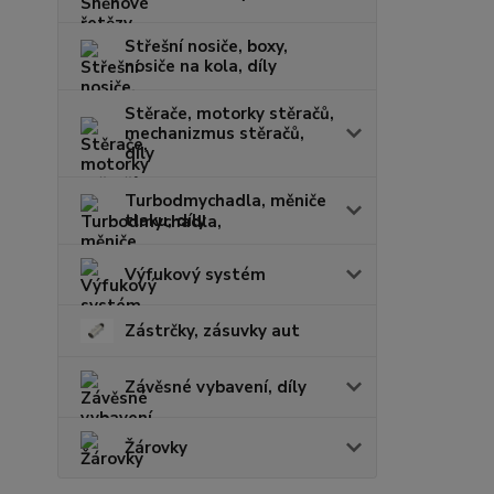
Střešní nosiče, boxy,
nosiče na kola, díly
Stěrače, motorky stěračů,
mechanizmus stěračů,
díly
Turbodmychadla, měniče
tlaku, díly
Výfukový systém
Zástrčky, zásuvky aut
Závěsné vybavení, díly
Žárovky