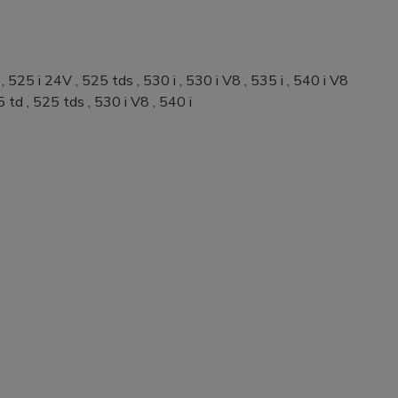
25 i 24V , 525 tds , 530 i , 530 i V8 , 535 i , 540 i V8
td , 525 tds , 530 i V8 , 540 i