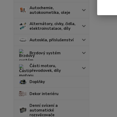
Autochemie,
autokosmetika, oleje
Alternátory, cívky, čidla,
elektroinstalace, díly
Autoskla, příslušenství
Brzdový systém
Části motoru,
převodovek, díly
Doplňky
Dekor interiéru
Denní svícení a
automatické
rozsvěcovače