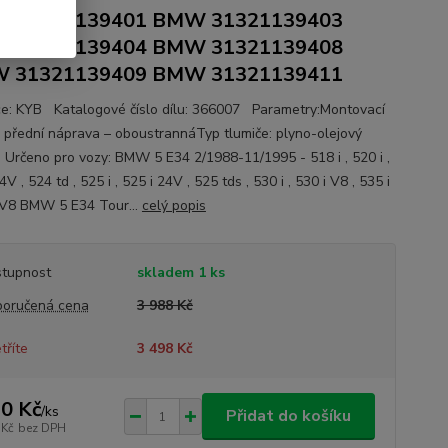
 31321139401 BMW 31321139403
 31321139404 BMW 31321139408
 31321139409 BMW 31321139411
e: KYB Katalogové číslo dílu: 366007 Parametry:Montovací
: přední náprava – oboustrannáTyp tlumiče: plyno-olejový
 Určeno pro vozy: BMW 5 E34 2/1988-11/1995 - 518 i , 520 i ,
4V , 524 td , 525 i , 525 i 24V , 525 tds , 530 i , 530 i V8 , 535 i
i V8 BMW 5 E34 Tour...
celý popis
tupnost
skladem 1 ks
oručená cena
3 988 Kč
tříte
3 498 Kč
0 Kč
/
ks
Přidat do košíku
 Kč
bez DPH