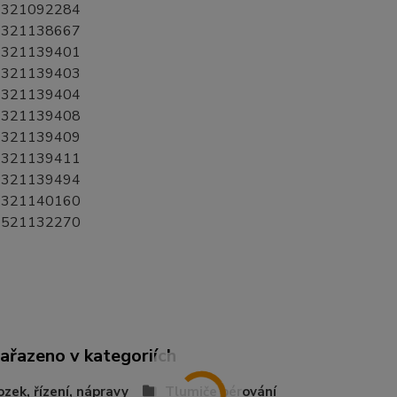
321092284
321138667
321139401
321139403
321139404
321139408
321139409
321139411
321139494
321140160
521132270
zařazeno v kategoriích
zek, řízení, nápravy
Tlumiče pérování