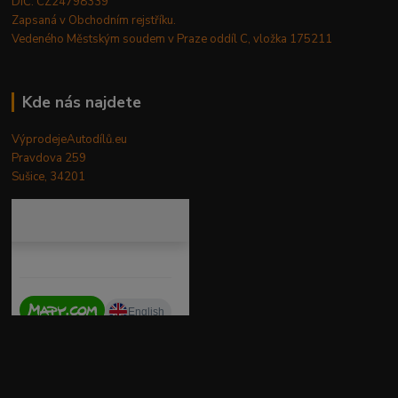
DIČ: CZ24798339
Zapsaná v Obchodním rejstříku.
Vedeného Městským soudem v Praze oddíl C, vložka 175211
Kde nás najdete
VýprodejeAutodílů.eu
Pravdova 259
Sušice, 34201