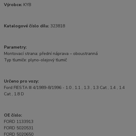
Výrobce:
KYB
Katalogové číslo dílu:
323818
Parametry:
Montovací strana: přední náprava – oboustranná
Typ tlumiče: plyno-olejový tlumič
Určeno pro vozy:
Ford FIESTA III 4/1989-8/1996 - 1.0 , 1.1 , 1.3 , 1.3 Cat , 1.4 , 1.4
Cat , 1.8 D
OE číslo:
FORD 1133913
FORD 5020531
FORD 5020650