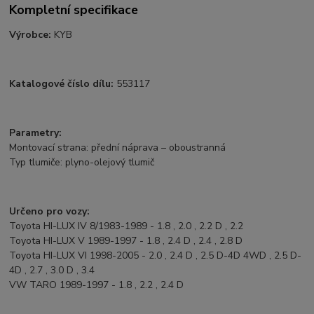
Kompletní specifikace
Výrobce:
KYB
Katalogové číslo dílu:
553117
Parametry:
Montovací strana: přední náprava – oboustranná
Typ tlumiče: plyno-olejový tlumič
Určeno pro vozy:
Toyota HI-LUX IV 8/1983-1989 - 1.8 , 2.0 , 2.2 D , 2.2
Toyota HI-LUX V 1989-1997 - 1.8 , 2.4 D , 2.4 , 2.8 D
Toyota HI-LUX VI 1998-2005 - 2.0 , 2.4 D , 2.5 D-4D 4WD , 2.5 D-
4D , 2.7 , 3.0 D , 3.4
VW TARO 1989-1997 - 1.8 , 2.2 , 2.4 D