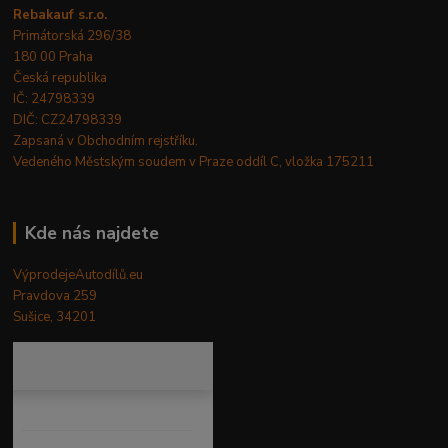
Rebakauf s.r.o.
Primátorská 296/38
180 00 Praha
Česká republika
IČ: 24798339
DIČ: CZ24798339
Zapsaná v Obchodním rejstříku.
Vedeného Městským soudem v Praze oddíl C, vložka 175211
Kde nás najdete
VýprodejeAutodílů.eu
Pravdova 259
Sušice, 34201