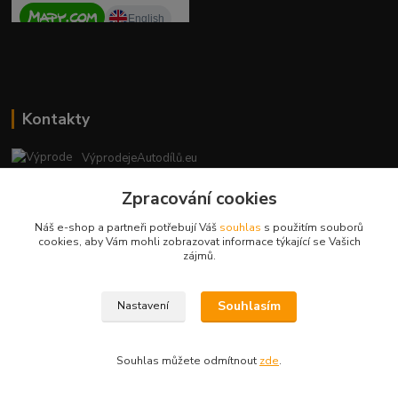
Kontakty
VýprodejeAutodílů.eu
+420 792 217 851
Zpracování cookies
(Po-Pá, 9-16 hod.)
Náš e-shop a partneři potřebují Váš
souhlas
s použitím souborů
vyprodejeautodilu@centrum.cz
cookies, aby Vám mohli zobrazovat informace týkající se Vašich
zájmů.
Souhlasím
Nastavení
Copyright © 2023 - vyprodejeautodilu.eu
Souhlas můžete odmítnout
zde
.
Vytvořeno na
Eshop-rychle.cz