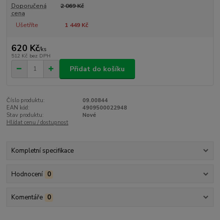
Doporučená
2 069 Kč
cena
Ušetříte
1 449 Kč
620 Kč
/
ks
512 Kč
bez DPH
Přidat do košíku
Číslo produktu:
09.00844
EAN kód:
4909500022948
Stav produktu:
Nové
Hlídat cenu / dostupnost
Kompletní specifikace
Hodnocení
0
Komentáře
0