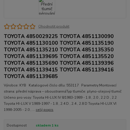
Ohodnotit produkt
TOYOTA 4850029225 TOYOTA 4851130090
TOYOTA 4851130100 TOYOTA 4851135190
TOYOTA 4851135210 TOYOTA 4851135350
TOYOTA 4851139695 TOYOTA 4851135520
TOYOTA 4851135690 TOYOTA 4851139396
TOYOTA 4851139415 TOYOTA 4851139416
TOYOTA 4851139685
Výrobce: KYB Katalogové číslo dílu: 553117 Parametry:Montovací
strana: přední náprava – oboustrannáTyp tlumiče: plyno-olejový tlumič
Určeno pro vozy: Toyota HI-LUX IV 8/1983-1989 - 1.8 , 2.0 , 2.2 D , 2.2
Toyota HI-LUX V 1989-1997 - 1.8 , 2.4 D , 2.4 , 2.8 D Toyota HI-LUX VI
1998-2005 - 2.0 , ...
celý popis
Dostupnost
skladem 1 ks