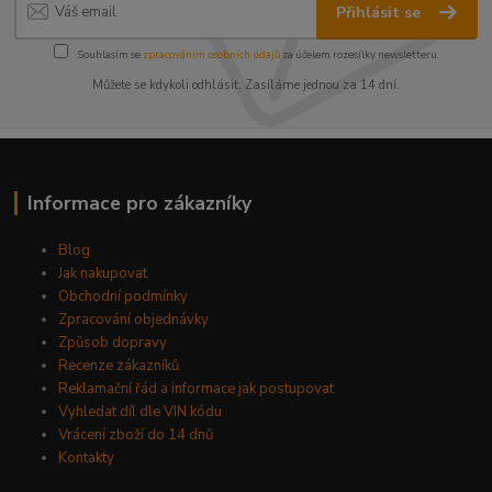
Přihlásit se
Souhlasím se
zpracováním osobních údajů
za účelem rozesílky newsletteru.
Můžete se kdykoli odhlásit. Zasíláme jednou za 14 dní.
Informace pro zákazníky
Blog
Jak nakupovat
Obchodní podmínky
Zpracování objednávky
Způsob dopravy
Recenze zákazníků
Reklamační řád a informace jak postupovat
Vyhledat díl dle VIN kódu
Vrácení zboží do 14 dnů
Kontakty