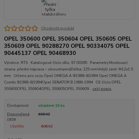
Ohodnotit produkt
OPEL 350600 OPEL 350604 OPEL 350605 OPEL
350609 OPEL 90288270 OPEL 90334075 OPEL
90445137 OPEL 90468930
Výrobce: RTS Katalogové číslo dílu: 97.00385 Parametry:Montovací
strana: přední náprava – oboustrannáDélka: 225 mmVnější závit: M12x1.5
mm Určeno pro vozy:Opel OMEGA A 9/1986-8/1994 Opel OMEGA A
Combi 9/1986-8/1994Opel SENATOR B 1988-1994 OE číslo:OPEL
350600OPEL 350604OPEL 350605OPEL 350609...
celý popis
Dostupnost
skladem 15 ks
Doporučená
698 Kč
cena
Ušetříte
608 Kč