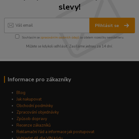
slevy!
Přihlásit se
Souhlasím se
zpracováním osobních údajů
za účelem rozesílky newsletteru.
Můžete se kdykoli odhlásit. Zasíláme jednou za 14 dní.
Informace pro zákazníky
Blog
Jak nakupovat
Obchodní podmínky
Zpracování objednávky
Způsob dopravy
Recenze zákazníků
Reklamační řád a informace jak postupovat
Vyhledat díl dle VIN kódu