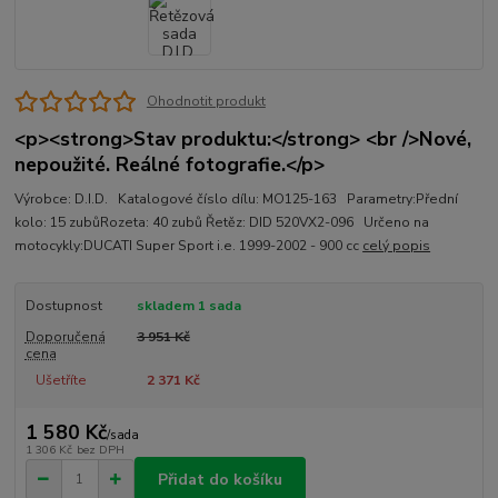
Ohodnotit produkt
<p><strong>Stav produktu:</strong> <br />Nové,
nepoužité. Reálné fotografie.</p>
Výrobce: D.I.D. Katalogové číslo dílu: MO125-163 Parametry:Přední
kolo: 15 zubůRozeta: 40 zubů Řetěz: DID 520VX2-096 Určeno na
motocykly:DUCATI Super Sport i.e. 1999-2002 - 900 cc
celý popis
Dostupnost
skladem 1 sada
Doporučená
3 951 Kč
cena
Ušetříte
2 371 Kč
1 580 Kč
/
sada
1 306 Kč
bez DPH
Přidat do košíku