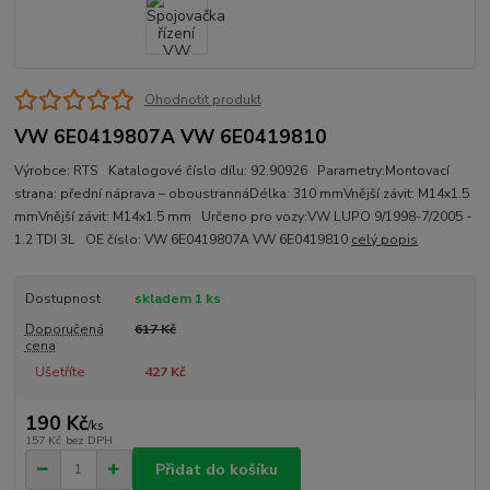
Ohodnotit produkt
VW 6E0419807A VW 6E0419810
Výrobce: RTS Katalogové číslo dílu: 92.90926 Parametry:Montovací
strana: přední náprava – oboustrannáDélka: 310 mmVnější závit: M14x1.5
mmVnější závit: M14x1.5 mm Určeno pro vozy:VW LUPO 9/1998-7/2005 -
1.2 TDI 3L OE číslo: VW 6E0419807A VW 6E0419810
celý popis
Dostupnost
skladem 1 ks
Doporučená
617 Kč
cena
Ušetříte
427 Kč
190 Kč
/
ks
157 Kč
bez DPH
Přidat do košíku