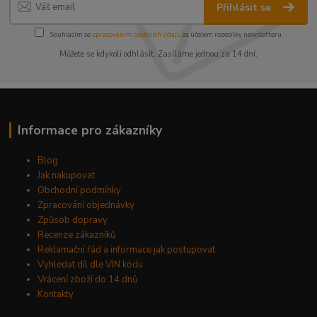
Přihlásit se
Souhlasím se
zpracováním osobních údajů
za účelem rozesílky newsletteru.
Můžete se kdykoli odhlásit. Zasíláme jednou za 14 dní.
Informace pro zákazníky
Blog
Jak nakupovat
Obchodní podmínky
Zpracování objednávky
Způsob dopravy
Recenze zákazníků
Reklamační řád a informace jak postupovat
Vyhledat díl dle VIN kódu
Vrácení zboží do 14 dnů
Kontakty