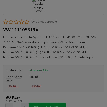
Ohodnotit produkt
VW 111105313A
Informace o autodílu: Výrobce: LUK Číslo dílu: 410000710 OE: VW
111105313AZnačka Model Typ od - do KW HP Kód motoru
Karoserie VW 1500,1600 (31) 1.6 08-1965 - 07-1973 40 54 T, U
limuzína VW 1500,1600 (31) 1.6 TL 08-1965 - 07-1973 40 54 T, U
limuzína VW 1500,1600 Sikma zadni cast (31) 1.6 TL 0...
celý popis
Dostupnost
skladem 2 ks
Doporučená
289 Kč
cena
Ušetříte
199 Kč
90 Kč
/
ks
74 Kč
bez DPH