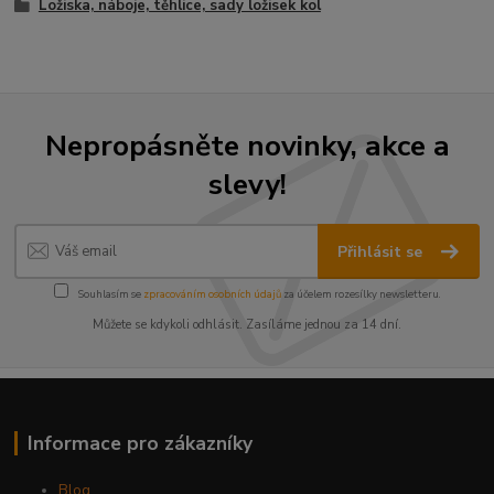
Ložiska, náboje, těhlice, sady ložisek kol
Nepropásněte novinky, akce a
slevy!
Přihlásit se
Souhlasím se
zpracováním osobních údajů
za účelem rozesílky newsletteru.
Můžete se kdykoli odhlásit. Zasíláme jednou za 14 dní.
Informace pro zákazníky
Blog