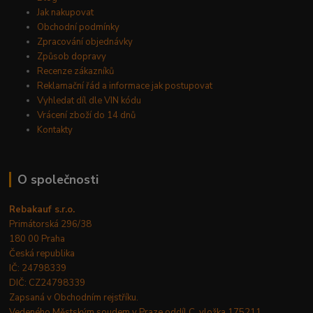
Jak nakupovat
Obchodní podmínky
Zpracování objednávky
Způsob dopravy
Recenze zákazníků
Reklamační řád a informace jak postupovat
Vyhledat díl dle VIN kódu
Vrácení zboží do 14 dnů
Kontakty
O společnosti
Rebakauf s.r.o.
Primátorská 296/38
180 00 Praha
Česká republika
IČ: 24798339
DIČ: CZ24798339
Zapsaná v Obchodním rejstříku.
Vedeného Městským soudem v Praze oddíl C, vložka 175211