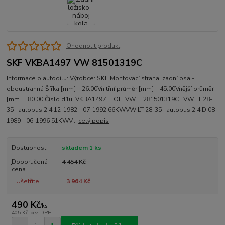
Ohodnotit produkt
SKF VKBA1497 VW 81501319C
Informace o autodílu: Výrobce: SKF Montovací strana: zadní osa -
oboustranná Šířka [mm] 26.00Vnitřní průměr [mm] 45.00Vnější průměr
[mm] 80.00 Číslo dílu: VKBA1497 OE: VW 281501319C VW LT 28-
35 I autobus 2.4 12-1982 - 07-1992 66KWVW LT 28-35 I autobus 2.4 D 08-
1989 - 06-1996 51KWV...
celý popis
Dostupnost
skladem 1 ks
Doporučená
4 454 Kč
cena
Ušetříte
3 964 Kč
490 Kč
/
ks
405 Kč
bez DPH