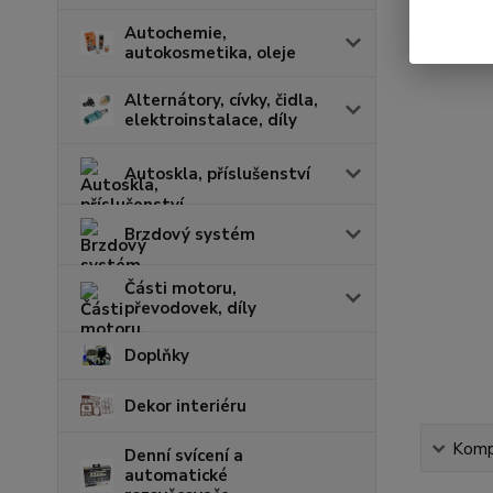
Autochemie,
autokosmetika, oleje
Alternátory, cívky, čidla,
elektroinstalace, díly
Autoskla, příslušenství
Brzdový systém
Části motoru,
převodovek, díly
Doplňky
Dekor interiéru
Kompl
Denní svícení a
automatické