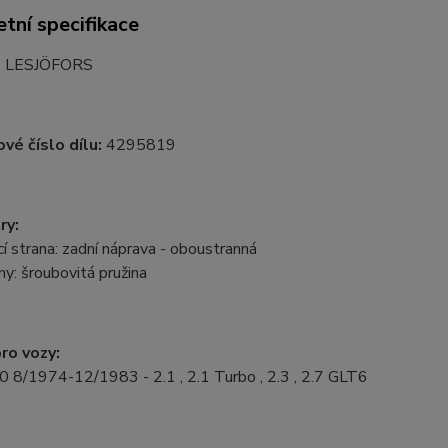
tní specifikace
:
LESJÖFORS
vé číslo dílu:
4295819
ry:
 strana: zadní náprava - oboustranná
ny: šroubovitá pružina
ro vozy:
0 8/1974-12/1983 - 2.1 , 2.1 Turbo , 2.3 , 2.7 GLT6