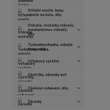
Střešní nosiče, boxy,
nosiče na kola, díly
Stěrače, motorky stěračů,
mechanizmus stěračů,
díly
Turbodmychadla, měniče
tlaku, díly
Výfukový systém
Zástrčky, zásuvky aut
Závěsné vybavení, díly
Žárovky