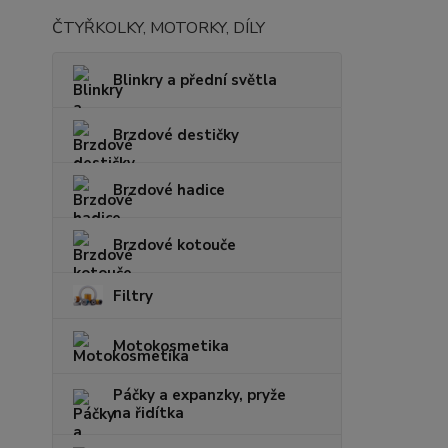
ČTYŘKOLKY, MOTORKY, DÍLY
Blinkry a přední světla
Brzdové destičky
Brzdové hadice
Brzdové kotouče
Filtry
Motokosmetika
Páčky a expanzky, pryže
na řidítka