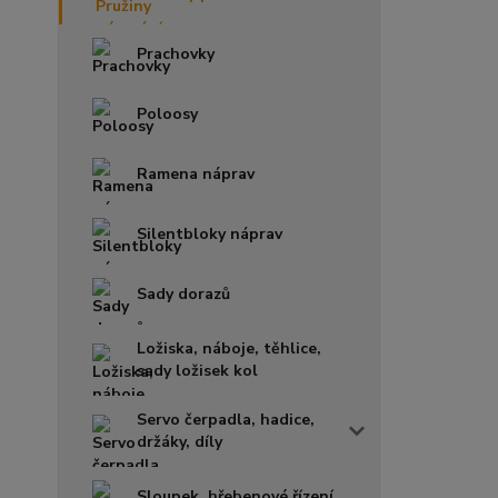
Prachovky
Poloosy
Ramena náprav
Silentbloky náprav
Sady dorazů
Ložiska, náboje, těhlice,
sady ložisek kol
Servo čerpadla, hadice,
držáky, díly
Sloupek, hřebenové řízení