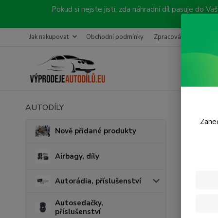
Pokud si nejste jisti, zda náhradní díl pasuje do
Jak nakupovat
Obchodní podmínky
Zpracování objednávk
AUTODÍLY
Úvod
P
Zanec
Zadn
Nově přidané produkty
Airbagy, díly
Autorádia, příslušenství
Autosedačky,
příslušenství