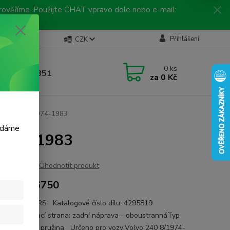
 prověříme. Použijte CHAT vpravo dole nebo e-mail:
Kontakty
Přihlášení
CZK
ická linka
0
ks
 792 217 851
za
0 Kč
, 9-16 hod.)
 VOLVO 240 1974-1983
m dáme
 1974-1983
Ohodnotit produkt
VO 1206750
e: LESJÖFORS Katalogové číslo dílu: 4295819
try:Montovací strana: zadní náprava - oboustrannáTyp
y: šroubovitá pružina Určeno pro vozy:Volvo 240 8/1974-