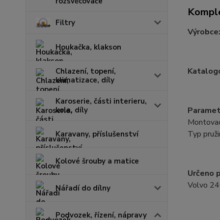
rozsvěcovače
Komple
Filtry
Výrobce
Houkačka, klakson
Katalogo
Chlazení, topení,
klimatizace, díly
Karoserie, části interieru,
Paramet
kola, díly
Montovací
Typ pruži
Karavany, příslušenství
Kolové šrouby a matice
Určeno p
Volvo 24
Nářadí do dílny
Podvozek, řízení, nápravy