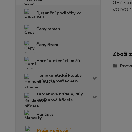
OE číslo
VOLVO 
Distanční podložky kol
Čepy ramen
Čepy řízení
Zboží 
Horní uložení tlumičů
Podvo
Homokinetické klouby,
Snímací kroužek ABS
Kardanové hřídele, díly
kardanové hřídele
Manžety
Pružiny pérování