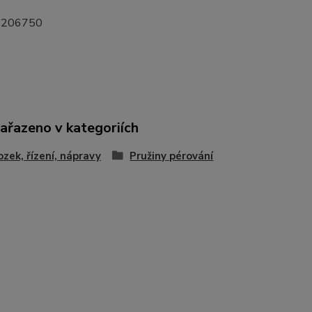
:
1206750
zařazeno v kategoriích
zek, řízení, nápravy
Pružiny pérování