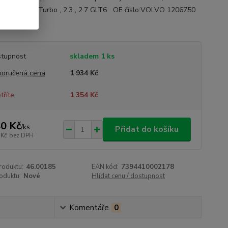
3 - 2.1 , 2.1 Turbo , 2.3 , 2.7 GLT6 OE číslo:VOLVO 1206750
opis
tupnost
skladem 1 ks
oručená cena
1 934 Kč
tříte
1 354 Kč
0 Kč
/
ks
Přidat do košíku
 Kč
bez DPH
roduktu:
46.00185
EAN kód:
7394410002178
oduktu:
Nové
Hlídat cenu / dostupnost
Komentáře
0