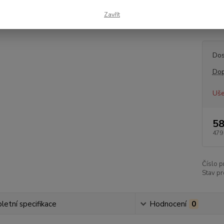
12/198
Zavřít
celý p
Dos
Dop
Uše
58
479
Číslo p
Stav pr
etní specifikace
Hodnocení
0