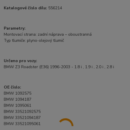
Katalogové číslo dílu:
556214
Parametry:
Montovací strana: zadní náprava – oboustranná
Typ tlumiče: plyno-olejový tlumič
Určeno pro vozy:
BMW Z3 Roadster (E36) 1996-2003 - 1.8 i , 1.9 i , 2.0 i , 2.8 i
OE číslo:
BMW 1092575
BMW 1094187
BMW 1095061
BMW 33521092575
BMW 33521094187
BMW 33521095061