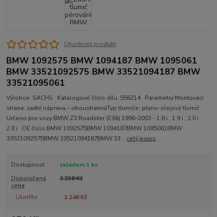
Ohodnotit produkt
BMW 1092575 BMW 1094187 BMW 1095061
BMW 33521092575 BMW 33521094187 BMW
33521095061
Výrobce: SACHS Katalogové číslo dílu: 556214 Parametry:Montovací
strana: zadní náprava – oboustrannáTyp tlumiče: plyno-olejový tlumič
Určeno pro vozy:BMW Z3 Roadster (E36) 1996-2003 - 1.8 i , 1.9 i , 2.0 i ,
2.8 i OE číslo:BMW 1092575BMW 1094187BMW 1095061BMW
33521092575BMW 33521094187BMW 33...
celý popis
Dostupnost
skladem 1 ks
Doporučená
3 218 Kč
cena
Ušetříte
2 248 Kč