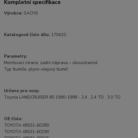
Kompletní specifikace
Výrobce:
SACHS
Katalogové číslo dílu:
170410
Parametry:
Montovací strana: zadní náprava – oboustranná
Typ tlumiče: plyno-olejový tlumič
Určeno pro vozy:
Toyota LANDCRUISER 80 1990-1998 - 2.4 , 2.4 TD , 3.0 TD
OE číslo:
TOYOTA 48531-60280
TOYOTA 48531-60290