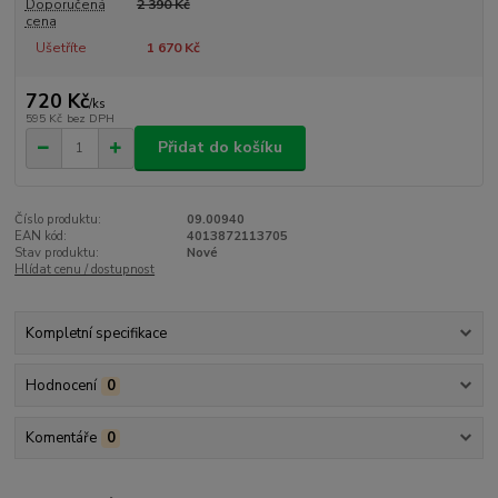
Doporučená
2 390 Kč
cena
Ušetříte
1 670 Kč
720 Kč
/
ks
595 Kč
bez DPH
Přidat do košíku
Číslo produktu:
09.00940
EAN kód:
4013872113705
Stav produktu:
Nové
Hlídat cenu / dostupnost
Kompletní specifikace
Hodnocení
0
Komentáře
0