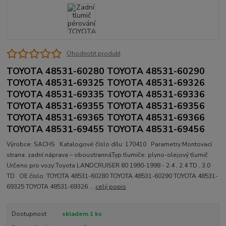
Ohodnotit produkt
TOYOTA 48531-60280 TOYOTA 48531-60290
TOYOTA 48531-69325 TOYOTA 48531-69326
TOYOTA 48531-69335 TOYOTA 48531-69336
TOYOTA 48531-69355 TOYOTA 48531-69356
TOYOTA 48531-69365 TOYOTA 48531-69366
TOYOTA 48531-69455 TOYOTA 48531-69456
Výrobce: SACHS Katalogové číslo dílu: 170410 Parametry:Montovací
strana: zadní náprava – oboustrannáTyp tlumiče: plyno-olejový tlumič
Určeno pro vozy:Toyota LANDCRUISER 80 1990-1998 - 2.4 , 2.4 TD , 3.0
TD OE číslo: TOYOTA 48531-60280 TOYOTA 48531-60290 TOYOTA 48531-
69325 TOYOTA 48531-69326 ...
celý popis
Dostupnost
skladem 1 ks