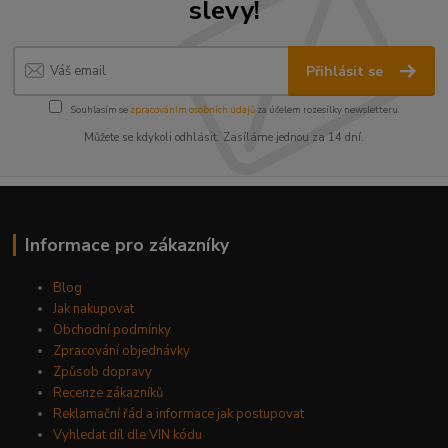
slevy!
Přihlásit se
Souhlasím se
zpracováním osobních údajů
za účelem rozesílky newsletteru.
Můžete se kdykoli odhlásit. Zasíláme jednou za 14 dní.
Informace pro zákazníky
Blog
Jak nakupovat
Obchodní podmínky
Zpracování objednávky
Způsob dopravy
Recenze zákazníků
Reklamační řád a informace jak postupovat
Vyhledat díl dle VIN kódu