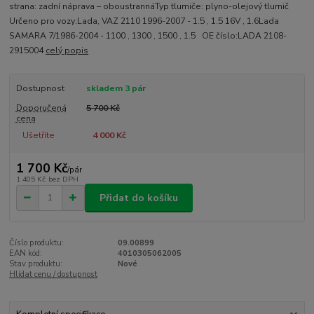
strana: zadní náprava – oboustrannáTyp tlumiče: plyno-olejový tlumič
Určeno pro vozy:Lada, VAZ 2110 1996-2007 - 1.5 , 1.5 16V , 1.6Lada
SAMARA 7/1986-2004 - 1100 , 1300 , 1500 , 1.5 OE číslo:LADA 2108-
2915004
celý popis
Dostupnost
skladem 3 pár
Doporučená
5 700 Kč
cena
Ušetříte
4 000 Kč
1 700 Kč
/
pár
1 405 Kč
bez DPH
Přidat do košíku
Číslo produktu:
09.00899
EAN kód:
4010305062005
Stav produktu:
Nové
Hlídat cenu / dostupnost