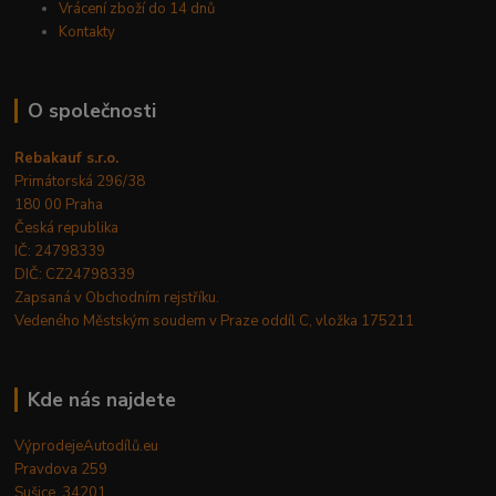
Vrácení zboží do 14 dnů
Kontakty
O společnosti
Rebakauf s.r.o.
Primátorská 296/38
180 00 Praha
Česká republika
IČ: 24798339
DIČ: CZ24798339
Zapsaná v Obchodním rejstříku.
Vedeného Městským soudem v Praze oddíl C, vložka 175211
Kde nás najdete
VýprodejeAutodílů.eu
Pravdova 259
Sušice, 34201